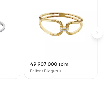
49 907 000 so'm
3
Brilliant Bilaguzuk
B