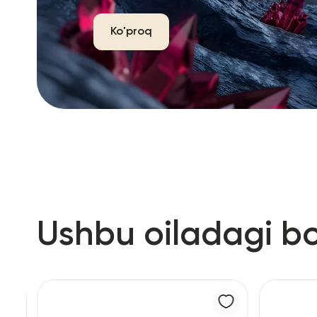
Ko'proq
Ushbu oiladagi b