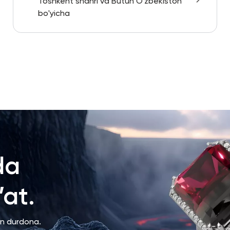
Toshkent shahri va Butun O'zbekiston
bo'yicha
da
at.
an durdona.