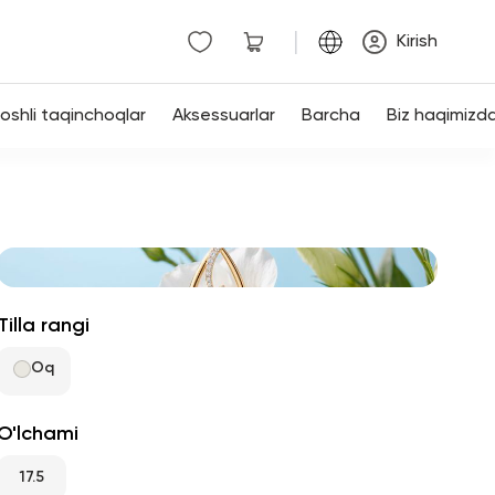
|
Kirish
shli taqinchoqlar
Aksessuarlar
Barcha
Biz haqimizd
Tilla rangi
Oq
O'lchami
17.5