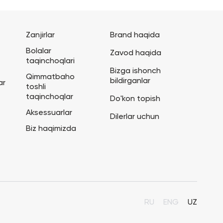
Zanjirlar
Brand haqida
Bolalar
Zavod haqida
taqinchoqlari
Bizga ishonch
Qimmatbaho
bildirganlar
ar
toshli
taqinchoqlar
Do'kon topish
Aksessuarlar
Dilerlar uchun
Biz haqimizda
RU
ENG
UZ