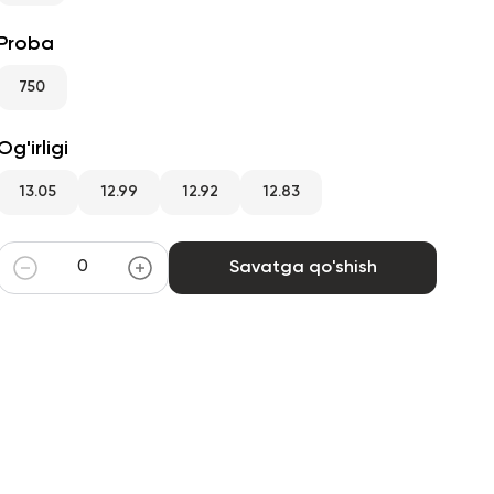
Proba
750
Og'irligi
13.05
12.99
12.92
12.83
Savatga qo'shish