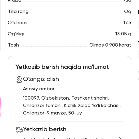
Proba
750
Tilla rangi
Oq
O'lchami
17.5
Og'irligi
13.05 g
Tosh
Olmos 0.908 karat
Yetkazib berish haqida ma'lumot
O'zingiz olish
Asosiy ombor
100097, O'zbekiston, Toshkent shahri,
Chilonzor tumani, Kichik Xalqa Yo'li ko'chasi,
Chilonzor-9 mavze, 50-uy
Yetkazib berish