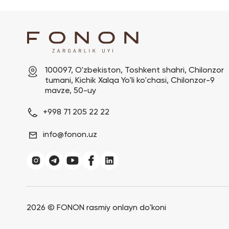
100097, O'zbekiston, Toshkent shahri, Chilonzor 
tumani, Kichik Xalqa Yo'li ko'chasi, Chilonzor-9 
mavze, 50-uy
+998 71 205 22 22
info@fonon.uz
2026 ©
FONON rasmiy onlayn do'koni