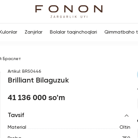
Kulonlar
Zanjirlar
Bolalar taqinchoqlari
Qimmatbaho to
й Браслет
Artikul
:
BRS0446
Brilliant Bilaguzuk
41 136 000 so'm
Tavsif
Material
Oltin