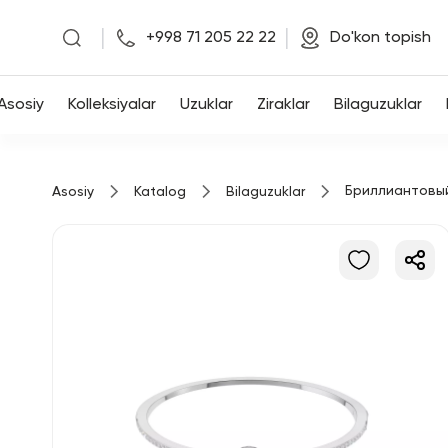
|
|
+998 71 205 22 22
Do'kon topish
Asosiy
Asosiy
Kolleksiyalar
Uzuklar
Ziraklar
Bilaguzuklar
Kolleksiyalar
Бриллиантовы
Asosiy
Katalog
Bilaguzuklar
Uzuklar
Ziraklar
Bilaguzuklar
Kulonlar
Zanjirlar