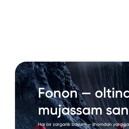
RU
ENG
UZ
Fonon — oltin
mujassam san’
Har bir zargarlik buyumi — ilhomdan yaralg