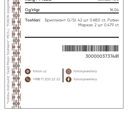
*Ushbu mahsulot "Gold Moon Tashkent" MChJ, "FONON zargarlik uyi" zargarlik fabrikasi tomonidan ishlab chiqarilgan
Og'irligi
:
16.04
Toshlari
:
Бриллиант G/SI: 42 шт 0.680 ct, Рубин
Маркиз: 2 шт 0.479 ct
3000003737481
fonon.uz
fononjewelery
+998 71 205 22 22
fononjewelery