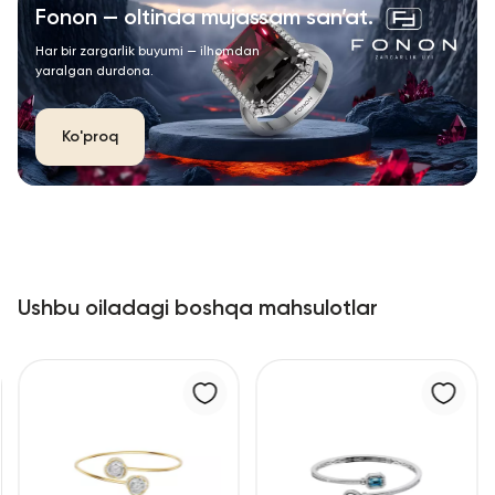
Fonon — oltinda mujassam san’at.
Har bir zargarlik buyumi — ilhomdan
yaralgan durdona.
Ko'proq
Ushbu oiladagi boshqa mahsulotlar