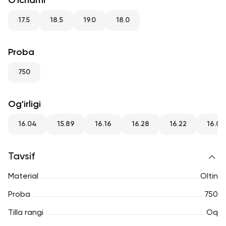
O'lchami
RU
ENG
UZ
17.5
18.5
19.0
18.0
Proba
750
Og'irligi
16.04
15.89
16.16
16.28
16.22
16.03
Tavsif
Material
Oltin
Proba
750
Tilla rangi
Oq