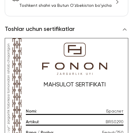
Toshkent shahri va Butun O'zbekiston bo'yicha
Toshlar uchun sertifikatlar
MAHSULOT SERTIFIKATI
Nomi
:
Браслет
Artikul
:
BRS0290
Rang / Proba
:
Белый/750