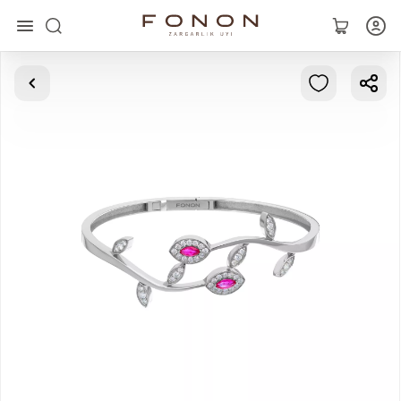
Asosiy
Kolleksiyalar
Uzuklar
Ziraklar
Bilaguzuklar
Kulonlar
Zanjirlar