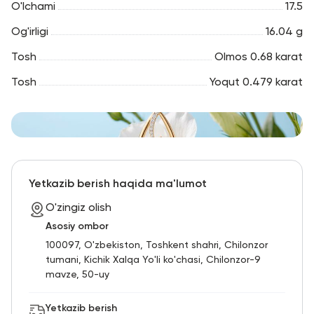
O'lchami
17.5
Og'irligi
16.04 g
Tosh
Olmos 0.68 karat
Tosh
Yoqut 0.479 karat
Yetkazib berish haqida ma'lumot
O'zingiz olish
Asosiy ombor
100097, O'zbekiston, Toshkent shahri, Chilonzor
tumani, Kichik Xalqa Yo'li ko'chasi, Chilonzor-9
mavze, 50-uy
Yetkazib berish