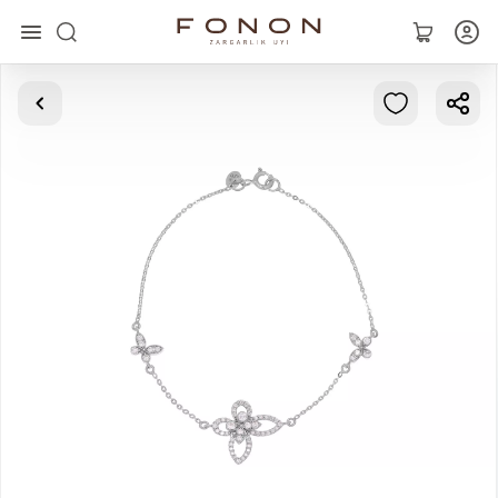
Asosiy
Kolleksiyalar
Uzuklar
Ziraklar
Bilaguzuklar
Kulonlar
Zanjirlar