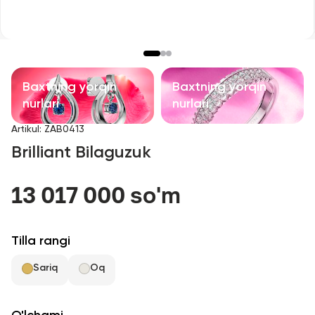
Bolalar taqinchoqlari
Qimmatbaho toshli taqinchoqlar
Aksessuarlar
Baxtning yorqin
Baxtning yorqin
nurlari
nurlari
Barcha
Artikul
:
ZAB0413
Brilliant Bilaguzuk
Biz haqimizda
13 017 000 so'm
Do'kon topish
Sevimli
Tilla rangi
Sariq
Oq
+998 71 205 22 22