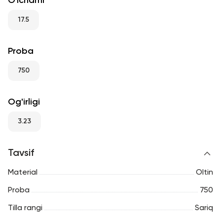
O'lchami
RU
ENG
UZ
17.5
Proba
750
Og'irligi
3.23
Tavsif
Material
Oltin
Proba
750
Tilla rangi
Sariq