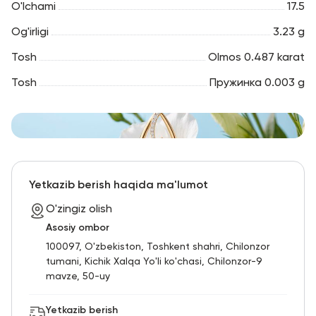
O'lchami
17.5
Og'irligi
3.23 g
Tosh
Olmos 0.487 karat
Tosh
Пружинка 0.003 g
Yetkazib berish haqida ma'lumot
O'zingiz olish
Asosiy ombor
100097, O'zbekiston, Toshkent shahri, Chilonzor
tumani, Kichik Xalqa Yo'li ko'chasi, Chilonzor-9
mavze, 50-uy
Yetkazib berish