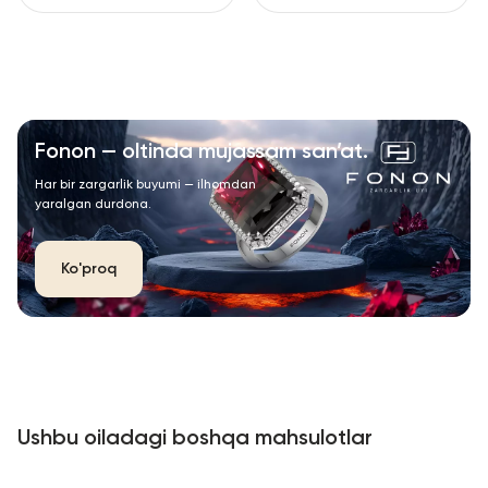
Fonon — oltinda mujassam san’at.
Har bir zargarlik buyumi — ilhomdan
yaralgan durdona.
Ko'proq
Ushbu oiladagi boshqa mahsulotlar