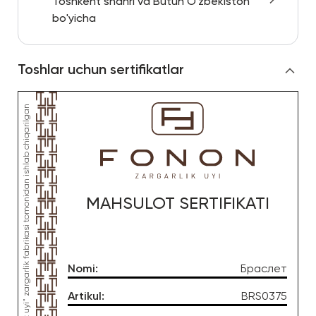
Toshkent shahri va Butun O'zbekiston
bo'yicha
Toshlar uchun sertifikatlar
MAHSULOT SERTIFIKATI
Nomi
:
Браслет
Artikul
:
BRS0375