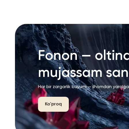
Fonon — oltin
mujassam san’
Har bir zargarlik buyumi — ilhomdan yaralg
Ko'proq