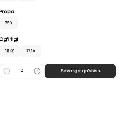
Proba
750
Og'irligi
18.01
17.14
Savatga qo'shish