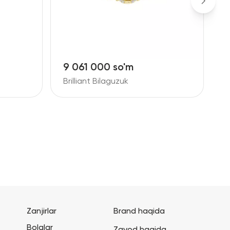
9 061 000 so'm
1
Brilliant Bilaguzuk
B
Zanjirlar
Brand haqida
Bolalar