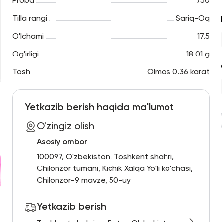
Proba
750
Tilla rangi
Sariq-Oq
O'lchami
17.5
Og'irligi
18.01 g
Tosh
Olmos 0.36 karat
Yetkazib berish haqida ma'lumot
O'zingiz olish
Asosiy ombor
100097, O'zbekiston, Toshkent shahri,
Chilonzor tumani, Kichik Xalqa Yo'li ko'chasi,
Chilonzor-9 mavze, 50-uy
Yetkazib berish