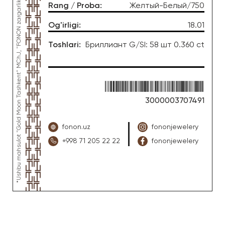
*Ushbu mahsulot "Gold Moon Tashkent" MChJ, "FONON zargarlik uyi" zargarlik fabrikasi tomonidan ishlab chiqarilgan
Rang / Proba
:
Желтый-Белый/750
Og'irligi
:
18.01
Toshlari
:
Бриллиант G/SI: 58 шт 0.360 ct
3000003707491
fonon.uz
fononjewelery
+998 71 205 22 22
fononjewelery