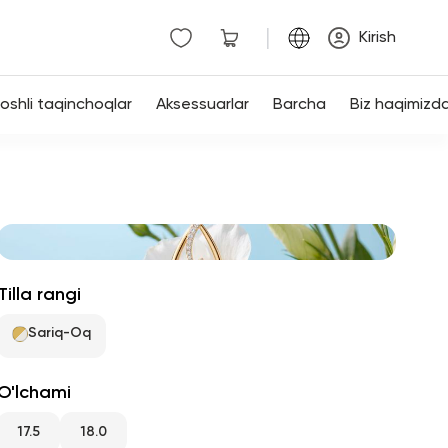
|
Kirish
shli taqinchoqlar
Aksessuarlar
Barcha
Biz haqimizd
Tilla rangi
Sariq-Oq
O'lchami
17.5
18.0