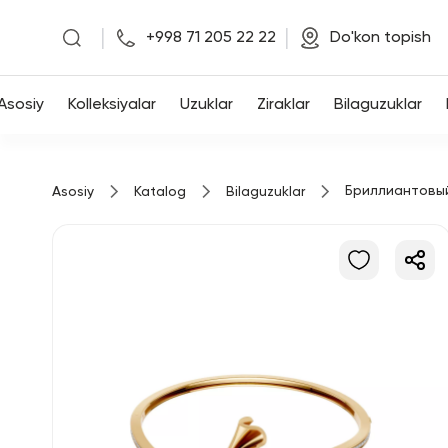
|
|
+998 71 205 22 22
Do'kon topish
Asosiy
Asosiy
Kolleksiyalar
Uzuklar
Ziraklar
Bilaguzuklar
Kolleksiyalar
Бриллиантовы
Asosiy
Katalog
Bilaguzuklar
Uzuklar
Ziraklar
Bilaguzuklar
Kulonlar
Zanjirlar