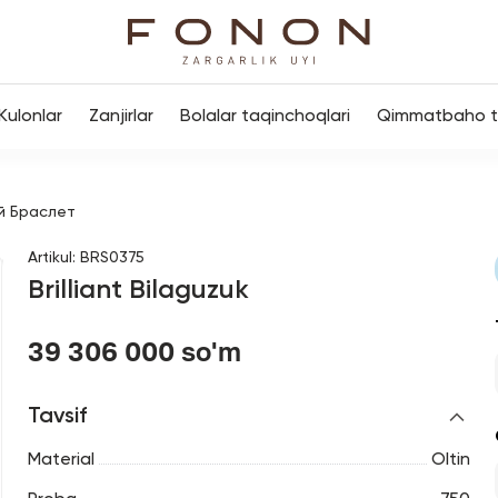
Kulonlar
Zanjirlar
Bolalar taqinchoqlari
Qimmatbaho to
й Браслет
Artikul
:
BRS0375
Brilliant Bilaguzuk
39 306 000 so'm
Tavsif
Material
Oltin