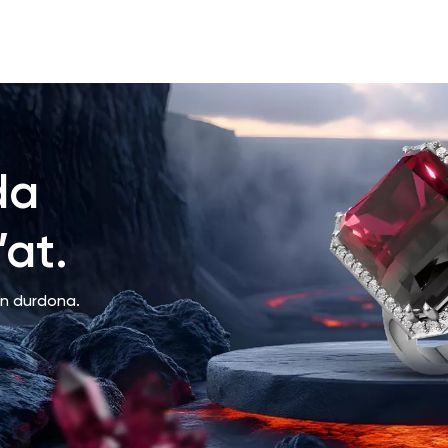
da
at.
an durdona.