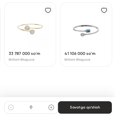
33 787 000 so'm
41 106 000 so'm
Brilliant Bilaguzuk
Brilliant Bilaguzuk
Savatga qo'shish