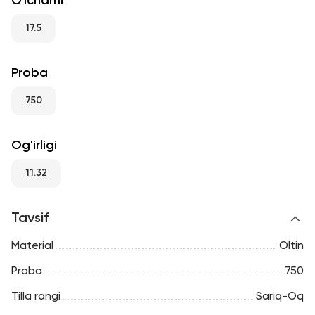
O'lchami
RU
ENG
UZ
17.5
Proba
750
Og'irligi
11.32
Tavsif
Material
Oltin
Proba
750
Tilla rangi
Sariq-Oq