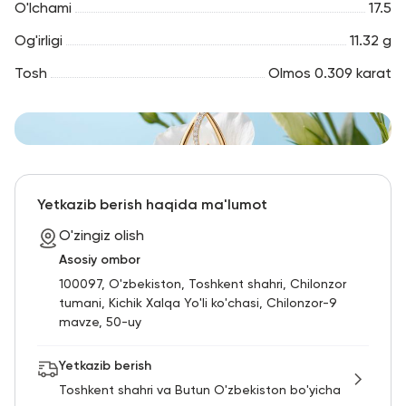
O'lchami
17.5
Og'irligi
11.32 g
Tosh
Olmos 0.309 karat
Yetkazib berish haqida ma'lumot
O'zingiz olish
Asosiy ombor
100097, O'zbekiston, Toshkent shahri, Chilonzor
tumani, Kichik Xalqa Yo'li ko'chasi, Chilonzor-9
mavze, 50-uy
Yetkazib berish
Toshkent shahri va Butun O'zbekiston bo'yicha