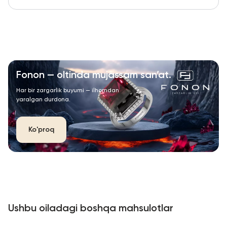
Fonon — oltinda mujassam san’at.
Har bir zargarlik buyumi — ilhomdan
yaralgan durdona.
Ko'proq
Ushbu oiladagi boshqa mahsulotlar