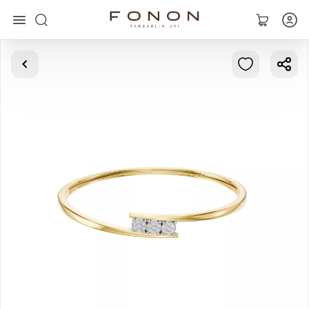
Asosiy
Kolleksiyalar
Uzuklar
Ziraklar
Bilaguzuklar
Kulonlar
Zanjirlar