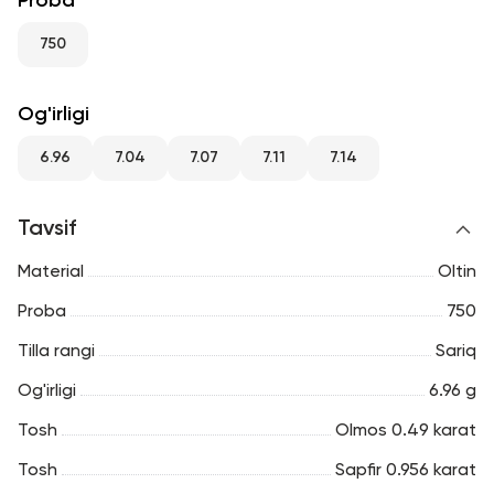
Proba
RU
ENG
UZ
750
Og'irligi
6.96
7.04
7.07
7.11
7.14
Tavsif
Material
Oltin
Proba
750
Tilla rangi
Sariq
Og'irligi
6.96 g
Tosh
Olmos 0.49 karat
Tosh
Sapfir 0.956 karat