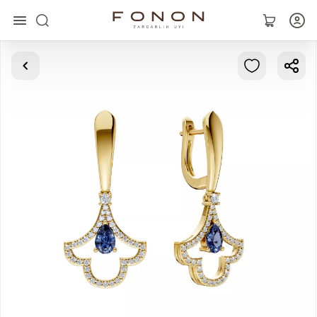
Asosiy
Kolleksiyalar
Uzuklar
Ziraklar
Bilaguzuklar
Kulonlar
Zanjirlar