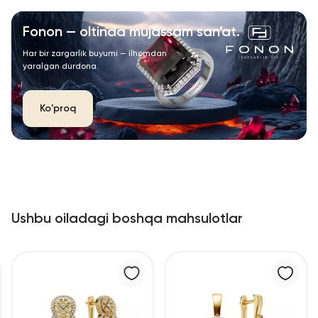
Fonon — oltinda mujassam san’at.
Har bir zargarlik buyumi — ilhomdan
yaralgan durdona.
Ko'proq
Ushbu oiladagi boshqa mahsulotlar