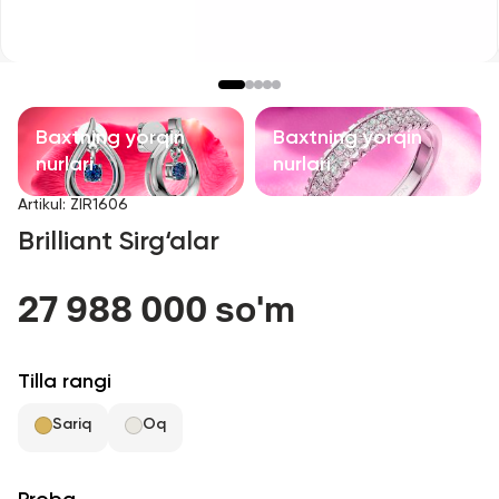
Bolalar taqinchoqlari
Qimmatbaho toshli taqinchoqlar
Aksessuarlar
Baxtning yorqin
Baxtning yorqin
nurlari
nurlari
Barcha
Artikul
:
ZIR1606
Brilliant Sirg‘alar
Biz haqimizda
27 988 000 so'm
Do'kon topish
Sevimli
Tilla rangi
Sariq
Oq
+998 71 205 22 22