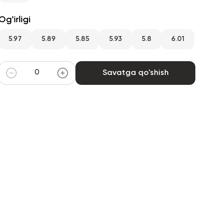
Og'irligi
5.97
5.89
5.85
5.93
5.8
6.01
Savatga qo'shish