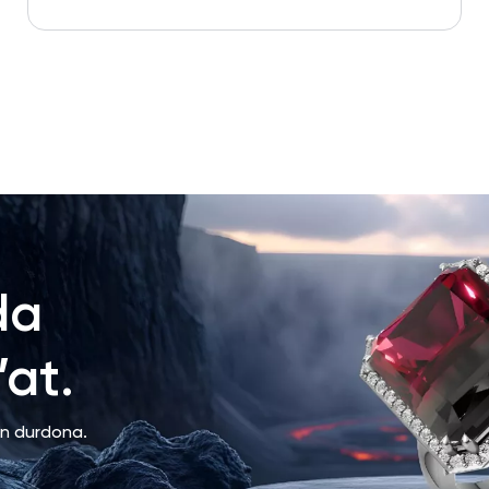
da
at.
an durdona.