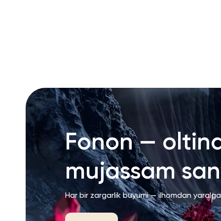
RU
ENG
UZ
Fonon — oltin
mujassam san’
Har bir zargarlik buyumi — ilhomdan yaralg