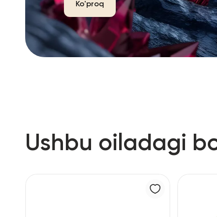
Ko'proq
Ushbu oiladagi b