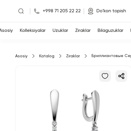
|
|
+998 71 205 22 22
Do'kon topish
Asosiy
Asosiy
Kolleksiyalar
Uzuklar
Ziraklar
Bilaguzuklar
Kolleksiyalar
Бриллиантовые Се
Asosiy
Katalog
Ziraklar
Uzuklar
Ziraklar
Bilaguzuklar
Kulonlar
Zanjirlar