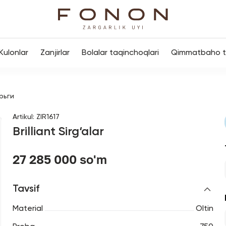
Kulonlar
Zanjirlar
Bolalar taqinchoqlari
Qimmatbaho to
рьги
Artikul
:
ZIR1617
Brilliant Sirg‘alar
27 285 000 so'm
Tavsif
Material
Oltin