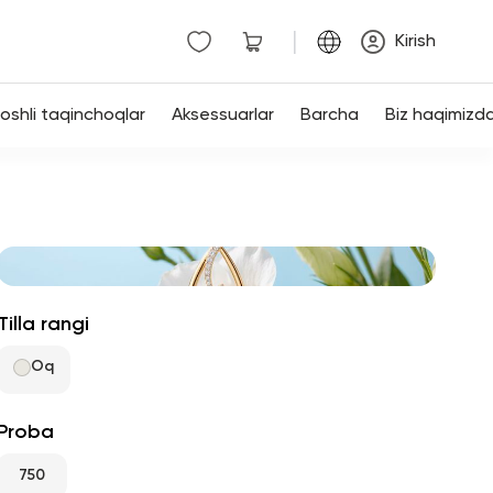
|
Kirish
shli taqinchoqlar
Aksessuarlar
Barcha
Biz haqimizd
Tilla rangi
Oq
Proba
750