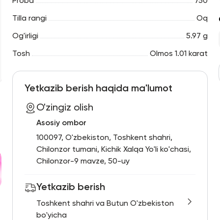
Proba
750
Tilla rangi
Oq
Og'irligi
5.97 g
Tosh
Olmos 1.01 karat
Yetkazib berish haqida ma'lumot
O'zingiz olish
Asosiy ombor
100097, O'zbekiston, Toshkent shahri,
Chilonzor tumani, Kichik Xalqa Yo'li ko'chasi,
Chilonzor-9 mavze, 50-uy
Yetkazib berish
Toshkent shahri va Butun O'zbekiston
bo'yicha