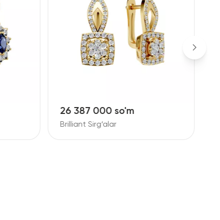
26 387 000 so'm
1
Brilliant Sirg‘alar
B