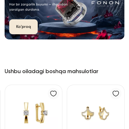
Har bir zargarlik buyumi — ilhomdan
yaralgan durdona.
Ko'proq
Ushbu oiladagi boshqa mahsulotlar