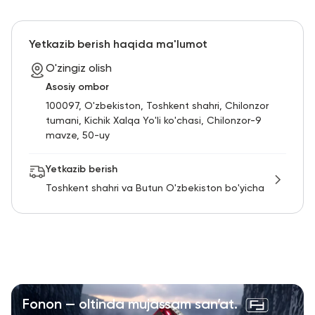
Yetkazib berish haqida ma'lumot
O'zingiz olish
Asosiy ombor
100097, O'zbekiston, Toshkent shahri, Chilonzor
tumani, Kichik Xalqa Yo'li ko'chasi, Chilonzor-9
mavze, 50-uy
Yetkazib berish
Toshkent shahri va Butun O'zbekiston bo'yicha
Fonon — oltinda mujassam san’at.