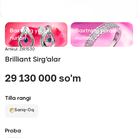
Bolalar taqinchoqlari
Qimmatbaho toshli taqinchoqlar
Baxtning yorqin
Baxtning yorqin
Aksessuarlar
nurlari
nurlari
Artikul
:
ZIR1530
Barcha
Brilliant Sirg‘alar
Biz haqimizda
29 130 000 so'm
Do'kon topish
Tilla rangi
Sevimli
Sariq-Oq
+998 71 205 22 22
Proba