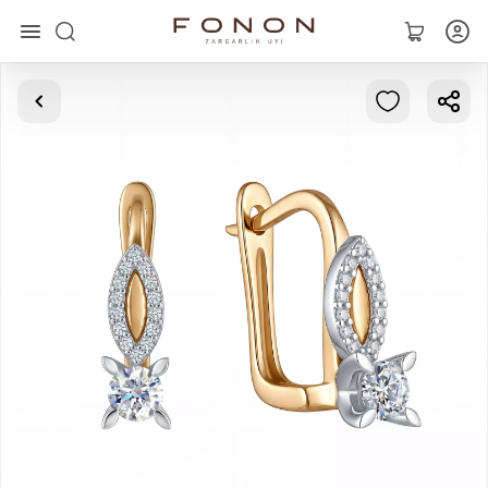
Asosiy
Kolleksiyalar
Uzuklar
Ziraklar
Bilaguzuklar
Kulonlar
Zanjirlar