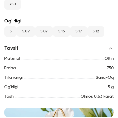
RU
ENG
UZ
750
Og'irligi
5
5.09
5.07
5.15
5.17
5.12
Tavsif
Material
Oltin
Proba
750
Tilla rangi
Sariq-Oq
Og'irligi
5 g
Tosh
Olmos 0.63 karat