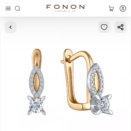
Главная
Коллекции
Кольца
Серьги
Браслеты
Кулоны
Цепочки