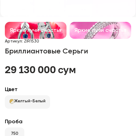
Детские изделия
Изделия с драгоценными камнями
Яркие лучи счастья
Яркие лучи счастья
Аксессуары
Артикул
:
ZIR1530
Бриллиантовые Серьги
Все
29 130 000 сум
О нас
Найти магазин
Цвет
Избранное
Желтый-Белый
+998 71 205 22 22
Проба
750