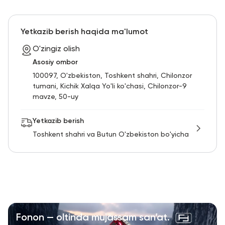
Yetkazib berish haqida ma'lumot
O'zingiz olish
Asosiy ombor
100097, O'zbekiston, Toshkent shahri, Chilonzor
tumani, Kichik Xalqa Yo'li ko'chasi, Chilonzor-9
mavze, 50-uy
Yetkazib berish
Toshkent shahri va Butun O'zbekiston bo'yicha
Fonon — oltinda mujassam san’at.