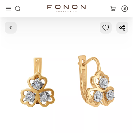
Asosiy
Kolleksiyalar
Uzuklar
Ziraklar
Bilaguzuklar
Kulonlar
Zanjirlar