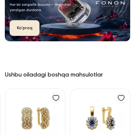
Har bir zargarlik buyumi — ilhomdan
yaralgan durdona.
Ko'proq
Ushbu oiladagi boshqa mahsulotlar