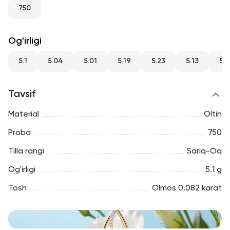
RU
ENG
UZ
750
Og'irligi
5.1
5.04
5.01
5.19
5.23
5.13
5.
Tavsif
Material
Oltin
Proba
750
Tilla rangi
Sariq-Oq
Og'irligi
5.1 g
Tosh
Olmos 0.082 karat