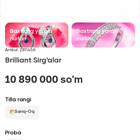
Bolalar taqinchoqlari
Qimmatbaho toshli taqinchoqlar
Baxtning yorqin
Baxtning yorqin
Aksessuarlar
nurlari
nurlari
Artikul
:
ZIR1456
Barcha
Brilliant Sirg‘alar
Biz haqimizda
10 890 000 so'm
Do'kon topish
Tilla rangi
Sevimli
Sariq-Oq
+998 71 205 22 22
Proba