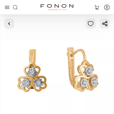
Главная
Коллекции
Кольца
Серьги
Браслеты
Кулоны
Цепочки