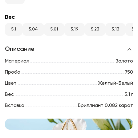
RU
ENG
UZ
Вес
5.1
5.04
5.01
5.19
5.23
5.13
5.
Описание
Материал
Золото
Проба
750
Цвет
Желтый-Белый
Вес
5.1 г
Вставка
Бриллиант 0.082 карат