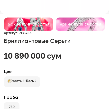
Детские изделия
Изделия с драгоценными камнями
Яркие лучи счастья
Яркие лучи счастья
Аксессуары
Артикул
:
ZIR1456
Бриллиантовые Серьги
Все
10 890 000 сум
О нас
Найти магазин
Цвет
Избранное
Желтый-Белый
+998 71 205 22 22
Проба
750