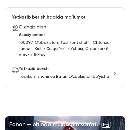
RU
ENG
UZ
Yetkazib berish haqida ma'lumot
O'zingiz olish
Asosiy ombor
100097, O'zbekiston, Toshkent shahri, Chilonzor
tumani, Kichik Xalqa Yo'li ko'chasi, Chilonzor-9
mavze, 50-uy
Yetkazib berish
Toshkent shahri va Butun O'zbekiston bo'yicha
Fonon — oltinda mujassam san’at.