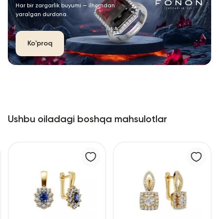
Har bir zargarlik buyumi — ilhomdan
yaralgan durdona.
Ko'proq
Ushbu oiladagi boshqa mahsulotlar