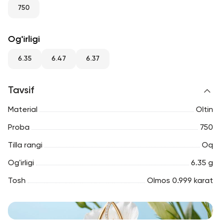
RU
ENG
UZ
750
Og'irligi
6.35
6.47
6.37
Tavsif
Material
Oltin
Proba
750
Tilla rangi
Oq
Og'irligi
6.35 g
Tosh
Olmos 0.999 karat