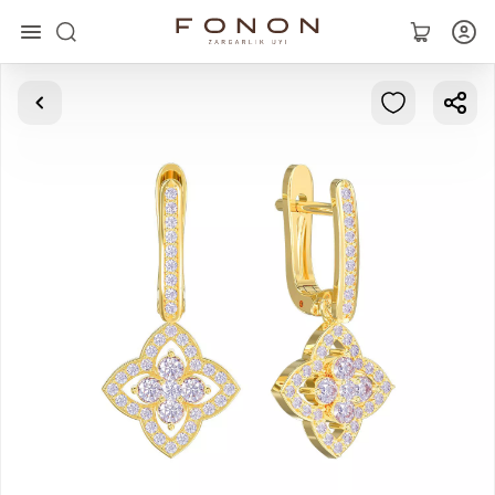
Asosiy
Kolleksiyalar
Uzuklar
Ziraklar
Bilaguzuklar
Kulonlar
Zanjirlar