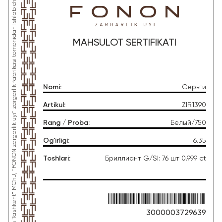
*Ushbu mahsulot "Gold Moon Tashkent" MChJ, "FONON zargarlik uyi" zargarlik fabrikasi tomonidan ishlab chiqarilgan
MAHSULOT SERTIFIKATI
Nomi
:
Серьги
Artikul
:
ZIR1390
Rang / Proba
:
Белый/750
Og'irligi
:
6.35
Toshlari
:
Бриллиант G/SI: 76 шт 0.999 ct
3000003729639