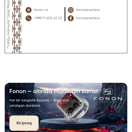
fonon.uz
fononjewelery
+998 71 205 22 22
fononjewelery
Fonon — oltinda mujassam san’at.
Har bir zargarlik buyumi — ilhomdan
yaralgan durdona.
Ko'proq