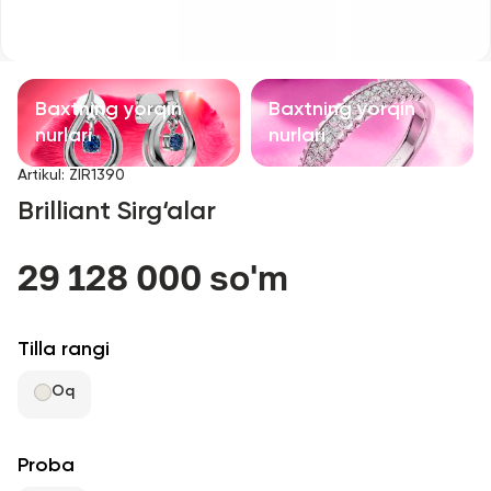
Bolalar taqinchoqlari
Qimmatbaho toshli taqinchoqlar
Baxtning yorqin
Baxtning yorqin
Aksessuarlar
nurlari
nurlari
Artikul
:
ZIR1390
Barcha
Brilliant Sirg‘alar
Biz haqimizda
29 128 000 so'm
Do'kon topish
Tilla rangi
Sevimli
Oq
+998 71 205 22 22
Proba