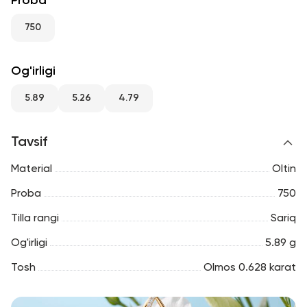
Proba
RU
ENG
UZ
750
Og'irligi
5.89
5.26
4.79
Tavsif
Material
Oltin
Proba
750
Tilla rangi
Sariq
Og'irligi
5.89 g
Tosh
Olmos 0.628 karat