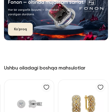
Fonon — oltinda mujassam san’at.
Har bir zargarlik buyumi — ilhomdan
yaralgan durdona.
Ko'proq
Ushbu oiladagi boshqa mahsulotlar