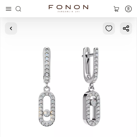
Asosiy
Kolleksiyalar
Uzuklar
Ziraklar
Bilaguzuklar
Kulonlar
Zanjirlar