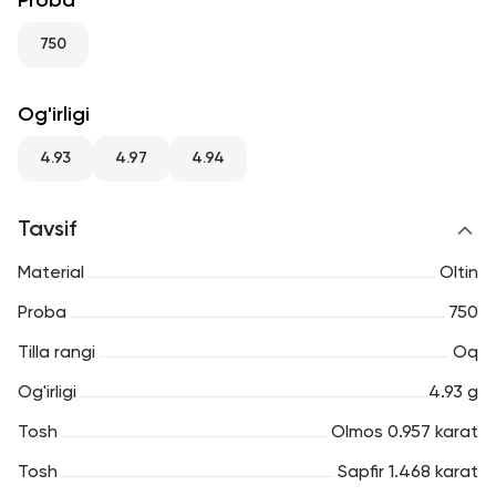
Proba
RU
ENG
UZ
750
Og'irligi
4.93
4.97
4.94
Tavsif
Material
Oltin
Proba
750
Tilla rangi
Oq
Og'irligi
4.93 g
Tosh
Olmos 0.957 karat
Tosh
Sapfir 1.468 karat