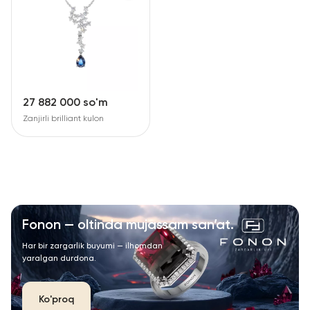
27 882 000 so'm
Zanjirli brilliant kulon
Fonon — oltinda mujassam san’at.
Har bir zargarlik buyumi — ilhomdan
yaralgan durdona.
Ko'proq