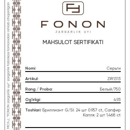
*Ushbu mahsulot "Gold Moon Tashkent" MChJ, "FONON zargarlik uyi" zargarlik fabrikasi tomonidan ishlab chiqarilgan
MAHSULOT SERTIFIKATI
Nomi
:
Серьги
Artikul
:
ZIR1313
Rang / Proba
:
Белый/750
Og'irligi
:
4.93
Toshlari
:
Бриллиант G/SI: 24 шт 0.957 ct, Сапфир
Капля: 2 шт 1.468 ct