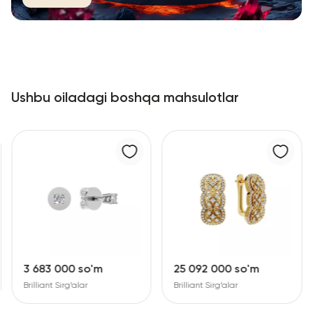
Ushbu oiladagi boshqa mahsulotlar
3 683 000 so'm
25 092 000 so'm
Brilliant Sirg‘alar
Brilliant Sirg‘alar