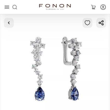
Asosiy
Kolleksiyalar
Uzuklar
Ziraklar
Bilaguzuklar
Kulonlar
Zanjirlar