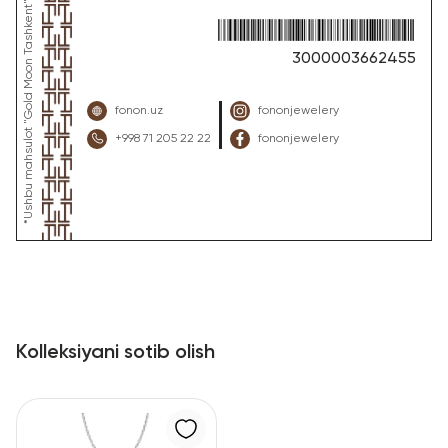
3000003662455
fonon.uz
fononjewelery
+998 71 205 22 22
fononjewelery
Kolleksiyani sotib olish