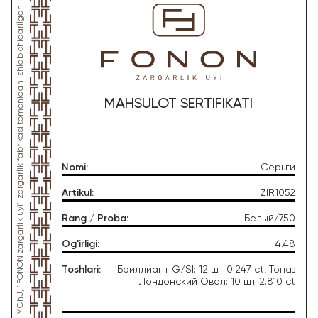
*Ushbu mahsulot "Gold Moon Tashkent" MChJ, "FONON zargarlik uyi" zargarlik fabrikasi tomonidan ishlab chiqarilgan
MAHSULOT SERTIFIKATI
Nomi
:
Серьги
Artikul
:
ZIR1052
Rang / Proba
:
Белый/750
Og'irligi
:
4.48
Toshlari
:
Бриллиант G/SI: 12 шт 0.247 ct, Топаз
Лондонский Овал: 10 шт 2.810 ct