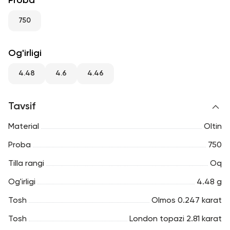
Proba
RU
ENG
UZ
750
Og'irligi
4.48
4.6
4.46
Tavsif
Material
Oltin
Proba
750
Tilla rangi
Oq
Og'irligi
4.48 g
Tosh
Olmos 0.247 karat
Tosh
London topazi 2.81 karat