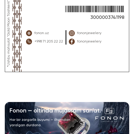
3000003741198
fonon.uz
fononjewelery
+998 71 205 22 22
fononjewelery
Fonon — oltinda mujassam san’at.
Har bir zargarlik buyumi — ilhomdan
yaralgan durdona.