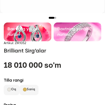
Bolalar taqinchoqlari
Qimmatbaho toshli taqinchoqlar
Aksessuarlar
Baxtning yorqin
Baxtning yorqin
nurlari
nurlari
Barcha
Artikul
:
ZIR1052
Brilliant Sirg‘alar
Biz haqimizda
18 010 000 so'm
Do'kon topish
Sevimli
Tilla rangi
Oq
Sariq
+998 71 205 22 22