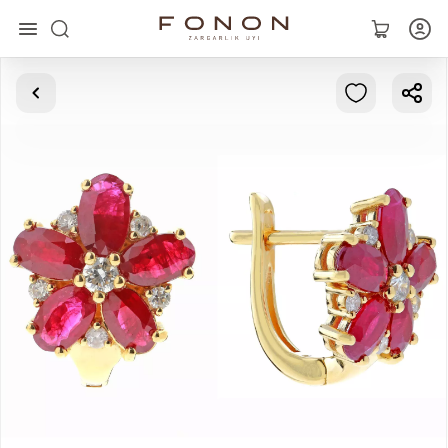
Asosiy
Kolleksiyalar
Uzuklar
Ziraklar
Bilaguzuklar
Kulonlar
Zanjirlar