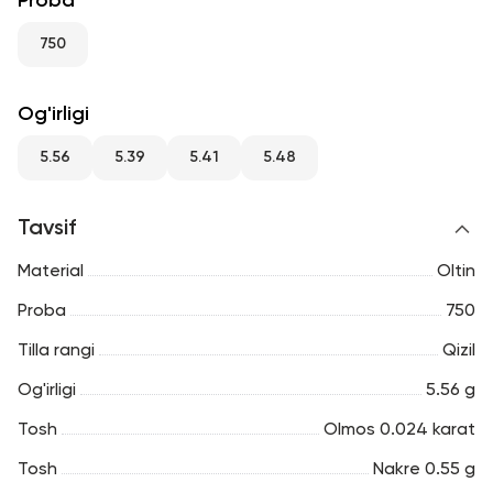
Proba
RU
ENG
UZ
750
Og'irligi
5.56
5.39
5.41
5.48
Tavsif
Material
Oltin
Proba
750
Tilla rangi
Qizil
Og'irligi
5.56 g
Tosh
Olmos 0.024 karat
Tosh
Nakre 0.55 g