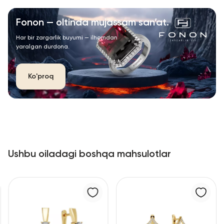
Fonon — oltinda mujassam san’at.
Har bir zargarlik buyumi — ilhomdan
yaralgan durdona.
Ko'proq
Ushbu oiladagi boshqa mahsulotlar