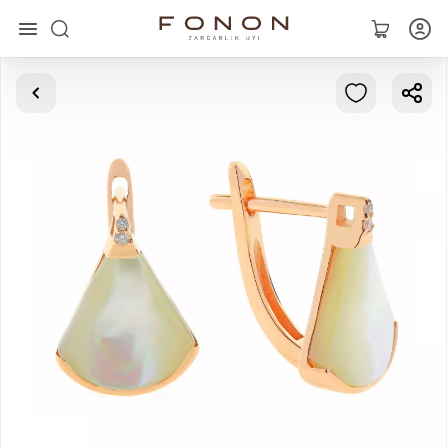
Asosiy
Kolleksiyalar
Uzuklar
Ziraklar
Bilaguzuklar
Kulonlar
Zanjirlar