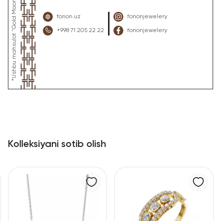
fonon.uz
fononjewelery
+998 71 205 22 22
fononjewelery
Kolleksiyani sotib olish