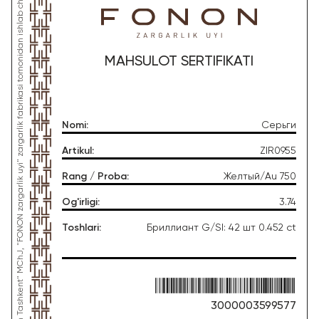
*Ushbu mahsulot "Gold Moon Tashkent" MChJ, "FONON zargarlik uyi" zargarlik fabrikasi tomonidan ishlab chiqarilgan
MAHSULOT SERTIFIKATI
Nomi
:
Серьги
Artikul
:
ZIR0955
Rang / Proba
:
Желтый/Au 750
Og'irligi
:
3.74
Toshlari
:
Бриллиант G/SI: 42 шт 0.452 ct
3000003599577