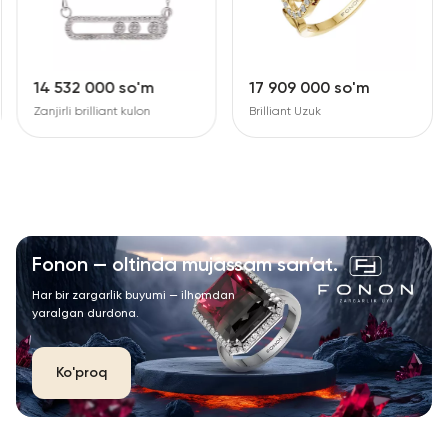
14 532 000 so'm
17 909 000 so'm
Zanjirli brilliant kulon
Brilliant Uzuk
Fonon — oltinda mujassam san’at.
Har bir zargarlik buyumi — ilhomdan
yaralgan durdona.
Ko'proq