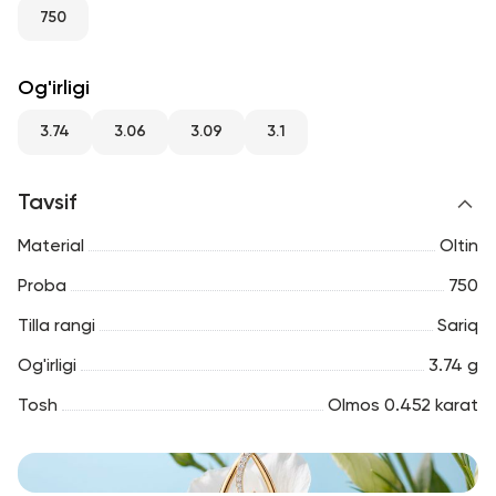
RU
ENG
UZ
750
Og'irligi
3.74
3.06
3.09
3.1
Tavsif
Material
Oltin
Proba
750
Tilla rangi
Sariq
Og'irligi
3.74 g
Tosh
Olmos 0.452 karat