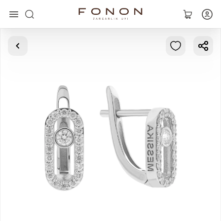
Asosiy
Kolleksiyalar
Uzuklar
Ziraklar
Bilaguzuklar
Kulonlar
Zanjirlar