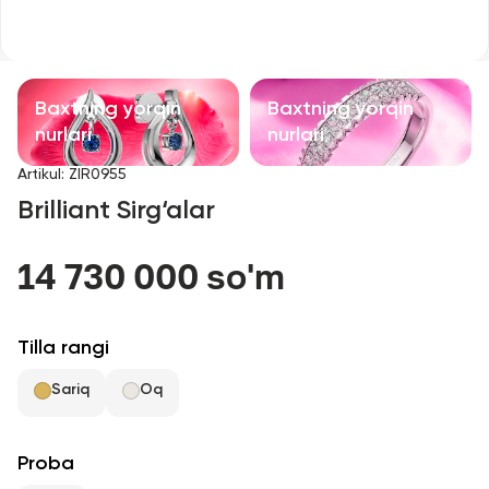
Bolalar taqinchoqlari
Qimmatbaho toshli taqinchoqlar
Baxtning yorqin
Baxtning yorqin
Aksessuarlar
nurlari
nurlari
Artikul
:
ZIR0955
Barcha
Brilliant Sirg‘alar
Biz haqimizda
14 730 000 so'm
Do'kon topish
Tilla rangi
Sevimli
Sariq
Oq
+998 71 205 22 22
Proba