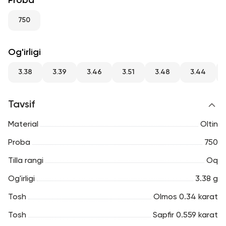
Proba
RU
ENG
UZ
750
Og'irligi
3.38
3.39
3.46
3.51
3.48
3.44
Tavsif
Material
Oltin
Proba
750
Tilla rangi
Oq
Og'irligi
3.38 g
Tosh
Olmos 0.34 karat
Tosh
Sapfir 0.559 karat