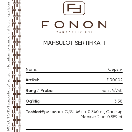
*Ushbu mahsulot "Gold Moon Tashkent" MChJ, "FONON zargarlik uyi" zargarlik fabrikasi tomonidan ishlab chiqarilgan
MAHSULOT SERTIFIKATI
Nomi
:
Серьги
Artikul
:
ZIR0002
Rang / Proba
:
Белый/750
Og'irligi
:
3.38
Toshlari
:
Бриллиант G/SI: 46 шт 0.340 ct, Сапфир
Маркиз: 2 шт 0.559 ct