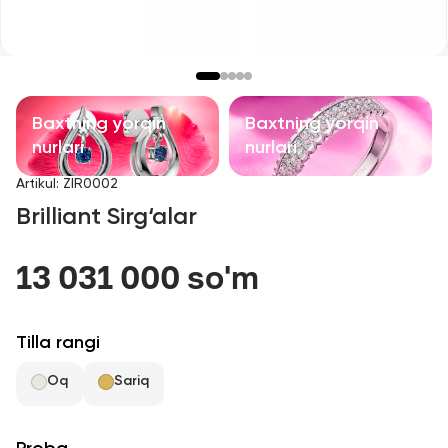
Bolalar taqinchoqlari
Qimmatbaho toshli taqinchoqlar
Aksessuarlar
Baxtning yorqin
Baxtning yorqin
nurlari
nurlari
Barcha
Artikul
:
ZIR0002
Brilliant Sirg‘alar
Biz haqimizda
13 031 000 so'm
Do'kon topish
Sevimli
Tilla rangi
Oq
Sariq
+998 71 205 22 22