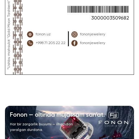
3000003509682
fonon.uz
fononjewelery
+998 71 205 22 22
fononjewelery
Fonon — oltinda mujassam san’at.
Har bir zargarlik buyumi — ilhomdan
yaralgan durdona.