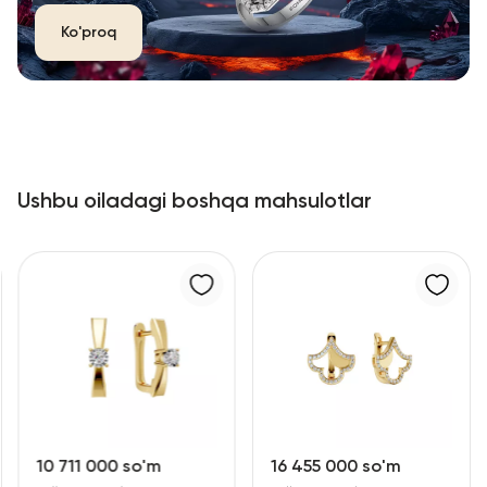
Ko'proq
Ushbu oiladagi boshqa mahsulotlar
10 711 000 so'm
16 455 000 so'm