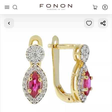
Asosiy
Kolleksiyalar
Uzuklar
Ziraklar
Bilaguzuklar
Kulonlar
Zanjirlar