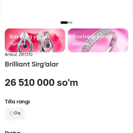
Bolalar taqinchoqlari
Qimmatbaho toshli taqinchoqlar
Aksessuarlar
Baxtning yorqin
Baxtning yorqin
nurlari
nurlari
Barcha
Artikul
:
ZIR1310
Brilliant Sirg‘alar
Biz haqimizda
26 510 000 so'm
Do'kon topish
Sevimli
Tilla rangi
Oq
+998 71 205 22 22