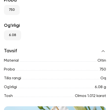
Proba
RU
ENG
UZ
750
Og'irligi
6.08
Tavsif
Material
Oltin
Proba
750
Tilla rangi
Oq
Og'irligi
6.08 g
Tosh
Olmos 1.012 karat