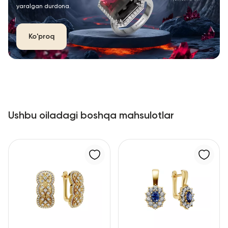
yaralgan durdona.
Ko'proq
Ushbu oiladagi boshqa mahsulotlar