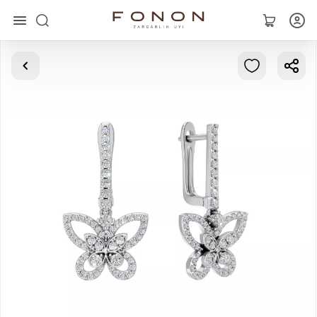
Asosiy
Kolleksiyalar
Uzuklar
Ziraklar
Bilaguzuklar
Kulonlar
Zanjirlar