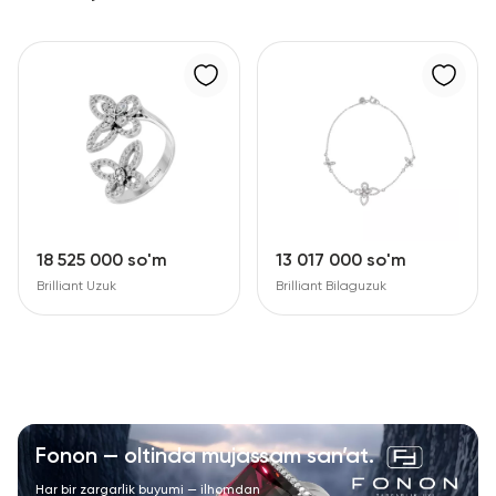
18 525 000 so'm
13 017 000 so'm
Brilliant Uzuk
Brilliant Bilaguzuk
Fonon — oltinda mujassam san’at.
Har bir zargarlik buyumi — ilhomdan