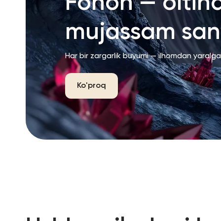
Fonon — oltin
mujassam san’
Har bir zargarlik buyumi — ilhomdan yaralg
Ko'proq