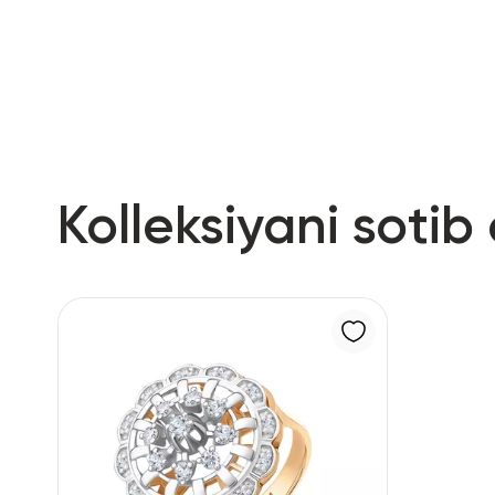
RU
ENG
UZ
Kolleksiyani sotib 