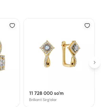
11 728 000 so'm
1
Brilliant Sirg‘alar
B