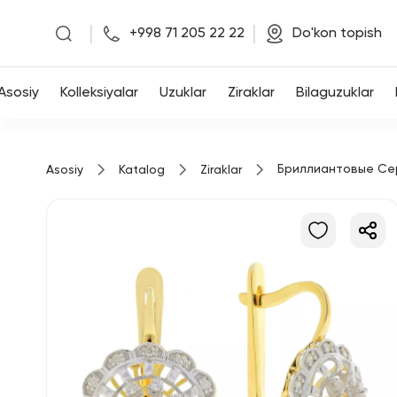
|
|
+998 71 205 22 22
Do'kon topish
Asosiy
Asosiy
Kolleksiyalar
Uzuklar
Ziraklar
Bilaguzuklar
Kolleksiyalar
Бриллиантовые Се
Asosiy
Katalog
Ziraklar
Uzuklar
Ziraklar
Bilaguzuklar
Kulonlar
Zanjirlar