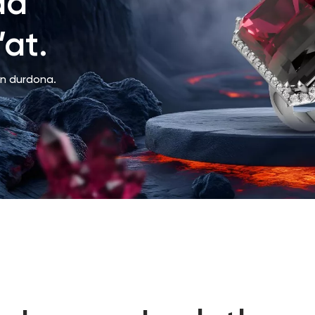
da
at.
an durdona.