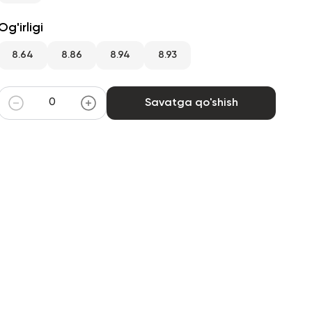
Og'irligi
8.64
8.86
8.94
8.93
Savatga qo'shish