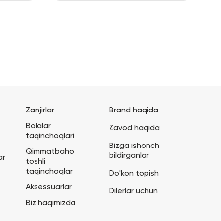
Zanjirlar
Brand haqida
Bolalar
Zavod haqida
taqinchoqlari
Bizga ishonch
Qimmatbaho
bildirganlar
ar
toshli
taqinchoqlar
Do'kon topish
Aksessuarlar
Dilerlar uchun
Biz haqimizda