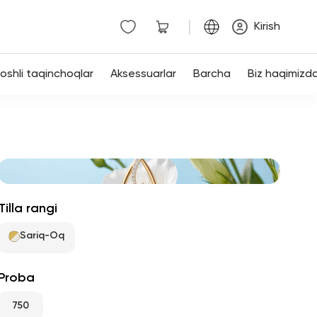
|
Kirish
shli taqinchoqlar
Aksessuarlar
Barcha
Biz haqimizd
Tilla rangi
Sariq-Oq
Proba
750