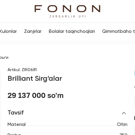
Kulonlar
Zanjirlar
Bolalar taqinchoqlari
Qimmatbaho to
рьги
Artikul
:
ZIR0681
Brilliant Sirg‘alar
29 137 000 so'm
Tavsif
Material
Oltin