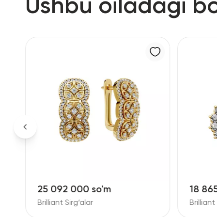
Ushbu oiladagi b
25 092 000 so'm
18 86
Brilliant Sirg‘alar
Brilliant