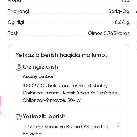
Proba
750
Tilla rangi
Sariq-Oq
Og'irligi
8.64 g
Tosh
Olmos 0.745 karat
Yetkazib berish haqida ma'lumot
O'zingiz olish
Asosiy ombor
100097, O'zbekiston, Toshkent shahri,
Chilonzor tumani, Kichik Xalqa Yo'li ko'chasi,
Chilonzor-9 mavze, 50-uy
Yetkazib berish
Toshkent shahri va Butun O'zbekiston
bo'yicha