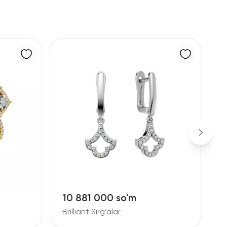
10 881 000 so'm
2
Brilliant Sirg‘alar
B