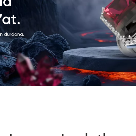
da
at.
an durdona.