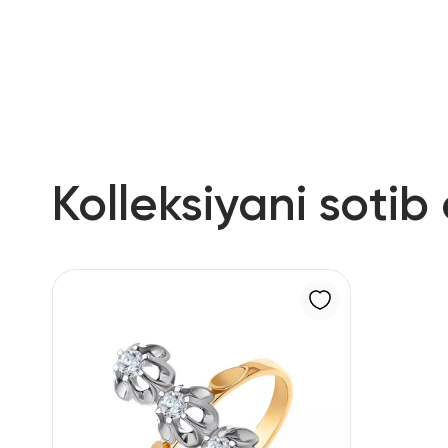
RU
ENG
UZ
Kolleksiyani sotib 