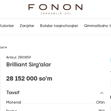
Kulonlar
Zanjirlar
Bolalar taqinchoqlari
Qimmatbaho to
рьги
Artikul
:
ZIR0859
Brilliant Sirg‘alar
28 152 000 so'm
Tavsif
Material
Oltin