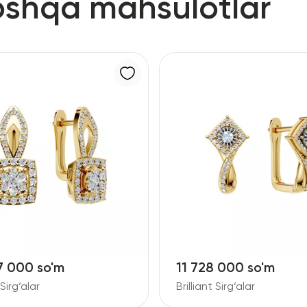
oshqa mahsulotlar
7 000 so'm
11 728 000 so'm
 Sirg‘alar
Brilliant Sirg‘alar