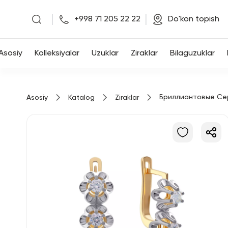
|
|
+998 71 205 22 22
Do'kon topish
Asosiy
Asosiy
Kolleksiyalar
Uzuklar
Ziraklar
Bilaguzuklar
Kolleksiyalar
Бриллиантовые Се
Asosiy
Katalog
Ziraklar
Uzuklar
Ziraklar
Bilaguzuklar
Kulonlar
Zanjirlar