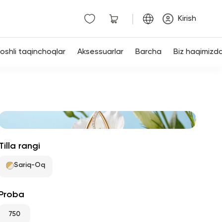
|
Kirish
shli taqinchoqlar
Aksessuarlar
Barcha
Biz haqimizd
Tilla rangi
Sariq-Oq
Proba
750