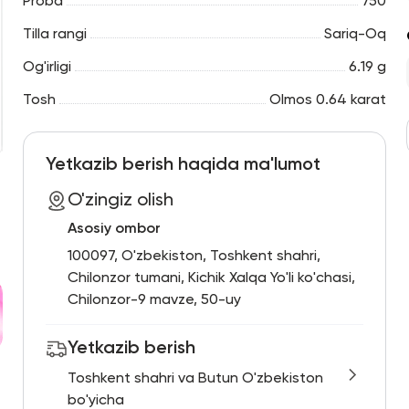
Proba
750
Tilla rangi
Sariq-Oq
Og'irligi
6.19 g
Tosh
Olmos 0.64 karat
Yetkazib berish haqida ma'lumot
O'zingiz olish
Asosiy ombor
100097, O'zbekiston, Toshkent shahri,
Chilonzor tumani, Kichik Xalqa Yo'li ko'chasi,
Chilonzor-9 mavze, 50-uy
Yetkazib berish
Toshkent shahri va Butun O'zbekiston
bo'yicha