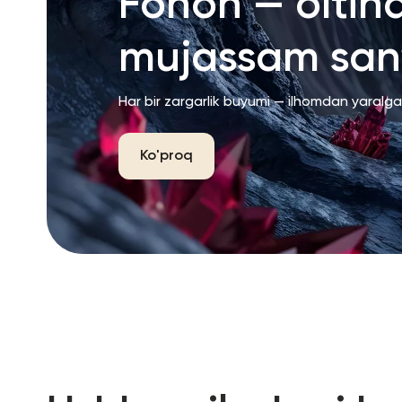
Fonon — oltin
mujassam san’
Har bir zargarlik buyumi — ilhomdan yaralg
Ko'proq