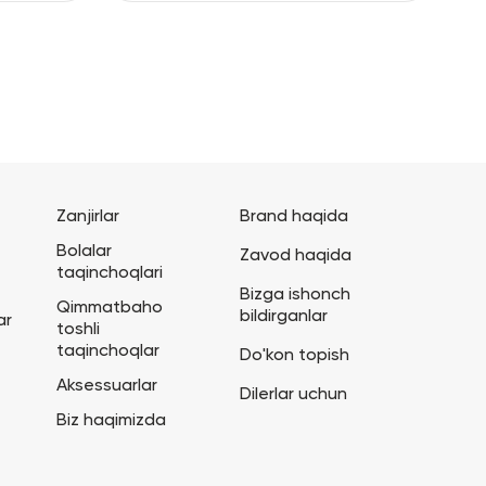
Zanjirlar
Brand haqida
Bolalar
Zavod haqida
taqinchoqlari
Bizga ishonch
Qimmatbaho
bildirganlar
ar
toshli
taqinchoqlar
Do'kon topish
Aksessuarlar
Dilerlar uchun
Biz haqimizda