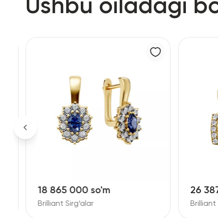
Ushbu oiladagi b
18 865 000 so'm
26 38
Brilliant Sirg‘alar
Brilliant