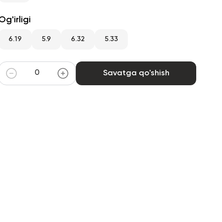
Og'irligi
6.19
5.9
6.32
5.33
Savatga qo'shish