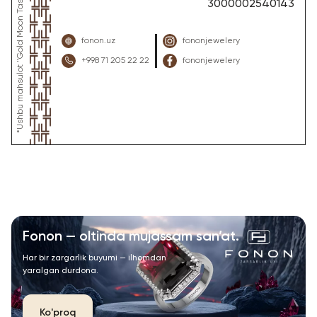
3000002540143
fonon.uz
fononjewelery
+998 71 205 22 22
fononjewelery
Fonon — oltinda mujassam san’at.
Har bir zargarlik buyumi — ilhomdan
yaralgan durdona.
Ko'proq