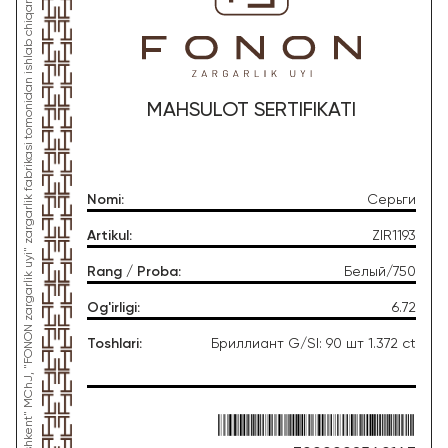
*Ushbu mahsulot "Gold Moon Tashkent" MChJ, "FONON zargarlik uyi" zargarlik fabrikasi tomonidan ishlab chiqarilgan
MAHSULOT SERTIFIKATI
Nomi
:
Серьги
Artikul
:
ZIR1193
Rang / Proba
:
Белый/750
Og'irligi
:
6.72
Toshlari
:
Бриллиант G/SI: 90 шт 1.372 ct