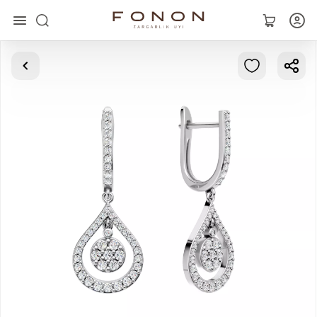
Asosiy
Kolleksiyalar
Uzuklar
Ziraklar
Bilaguzuklar
Kulonlar
Zanjirlar