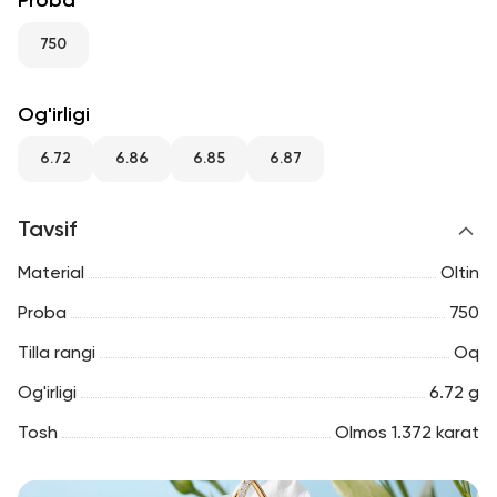
Proba
RU
ENG
UZ
750
Og'irligi
6.72
6.86
6.85
6.87
Tavsif
Material
Oltin
Proba
750
Tilla rangi
Oq
Og'irligi
6.72 g
Tosh
Olmos 1.372 karat