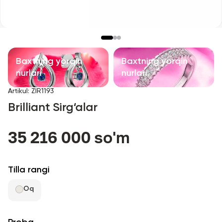
Bolalar taqinchoqlari
Qimmatbaho toshli taqinchoqlar
Aksessuarlar
Baxtning yorqin
Baxtning yorqin
nurlari
nurlari
Barcha
Artikul
:
ZIR1193
Brilliant Sirg‘alar
Biz haqimizda
35 216 000 so'm
Do'kon topish
Sevimli
Tilla rangi
Oq
+998 71 205 22 22