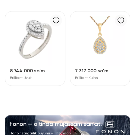
8 744 000 so'm
7 317 000 so'm
Brilliant Uzuk
Brilliant Kulon
Fonon — oltinda mujassam san’at.
Har bir zargarlik buyumi — ilhomdan