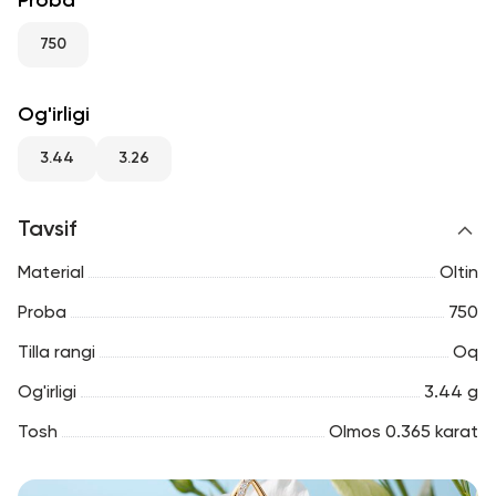
Proba
RU
ENG
UZ
750
Og'irligi
3.44
3.26
Tavsif
Material
Oltin
Proba
750
Tilla rangi
Oq
Og'irligi
3.44 g
Tosh
Olmos 0.365 karat