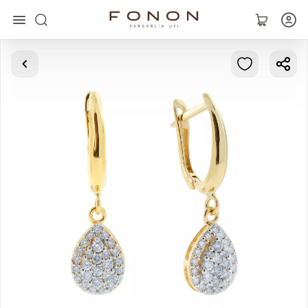
Asosiy
Kolleksiyalar
Uzuklar
Ziraklar
Bilaguzuklar
Kulonlar
Zanjirlar