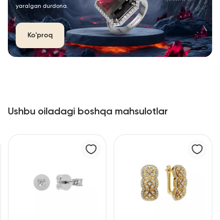
yaralgan durdona.
Ko'proq
Ushbu oiladagi boshqa mahsulotlar