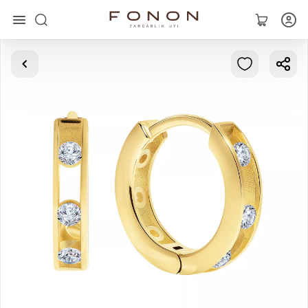
Asosiy
Kolleksiyalar
Uzuklar
Ziraklar
Bilaguzuklar
Kulonlar
Zanjirlar