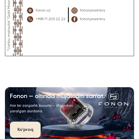
fonon.uz
fononjewelery
+998 71 205 22 22
fononjewelery
Fonon — oltinda mujassam san’at.
Har bir zargarlik buyumi — ilhomdan
yaralgan durdona.
Ko'proq