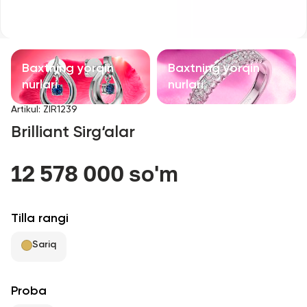
Bolalar taqinchoqlari
Qimmatbaho toshli taqinchoqlar
Baxtning yorqin
Baxtning yorqin
Aksessuarlar
nurlari
nurlari
Artikul
:
ZIR1239
Barcha
Brilliant Sirg‘alar
Biz haqimizda
12 578 000 so'm
Do'kon topish
Tilla rangi
Sevimli
Sariq
+998 71 205 22 22
Proba