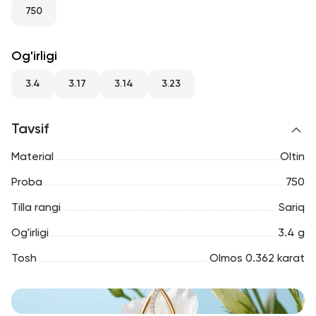
RU
ENG
UZ
750
Og'irligi
3.4
3.17
3.14
3.23
Tavsif
Material
Oltin
Proba
750
Tilla rangi
Sariq
Og'irligi
3.4 g
Tosh
Olmos 0.362 karat