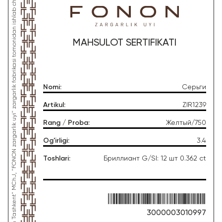
*Ushbu mahsulot "Gold Moon Tashkent" MChJ, "FONON zargarlik uyi" zargarlik fabrikasi tomonidan ishlab chiqarilgan
MAHSULOT SERTIFIKATI
Nomi
:
Серьги
Artikul
:
ZIR1239
Rang / Proba
:
Желтый/750
Og'irligi
:
3.4
Toshlari
:
Бриллиант G/SI: 12 шт 0.362 ct
3000003010997