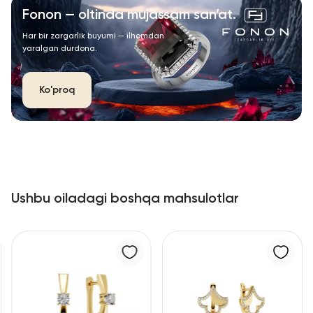
Fonon — oltinda mujassam san’at.
Har bir zargarlik buyumi — ilhomdan
yaralgan durdona.
Ko'proq
Ushbu oiladagi boshqa mahsulotlar