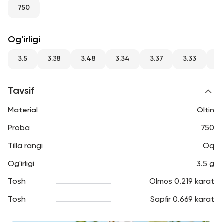
RU
ENG
UZ
750
Og'irligi
3.5
3.38
3.48
3.34
3.37
3.33
3
Tavsif
Material
Oltin
Proba
750
Tilla rangi
Oq
Og'irligi
3.5 g
Tosh
Olmos 0.219 karat
Tosh
Sapfir 0.669 karat