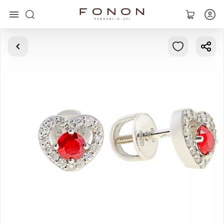
Asosiy
Kolleksiyalar
Uzuklar
Ziraklar
Bilaguzuklar
Kulonlar
Zanjirlar