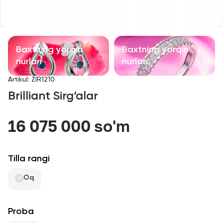
Bolalar taqinchoqlari
Qimmatbaho toshli taqinchoqlar
Baxtning yorqin
Baxtning yorqin
Aksessuarlar
nurlari
nurlari
Artikul
:
ZIR1210
Barcha
Brilliant Sirg‘alar
Biz haqimizda
16 075 000 so'm
Do'kon topish
Tilla rangi
Sevimli
Oq
+998 71 205 22 22
Proba