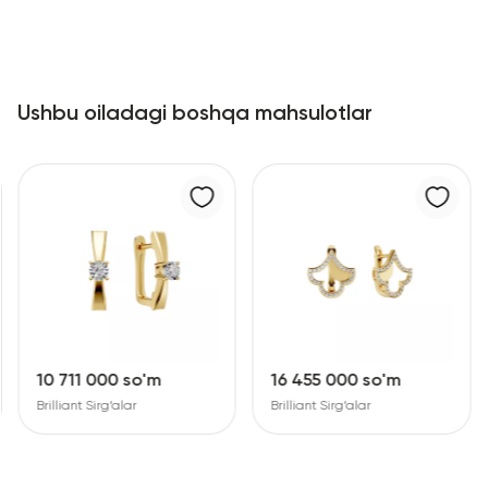
Ushbu oiladagi boshqa mahsulotlar
10 711 000 so'm
16 455 000 so'm
Brilliant Sirg‘alar
Brilliant Sirg‘alar