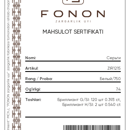
*Ushbu mahsulot "Gold Moon Tashkent" MChJ, "FONON zargarlik uyi" zargarlik fabrikasi tomonidan ishlab chiqarilgan
MAHSULOT SERTIFIKATI
Nomi
:
Серьги
Artikul
:
ZIR1215
Rang / Proba
:
Белый/750
Og'irligi
:
7.4
Toshlari
:
Бриллиант G/SI: 120 шт 0.393 ct,
Бриллиант H/SI: 2 шт 0.540 ct