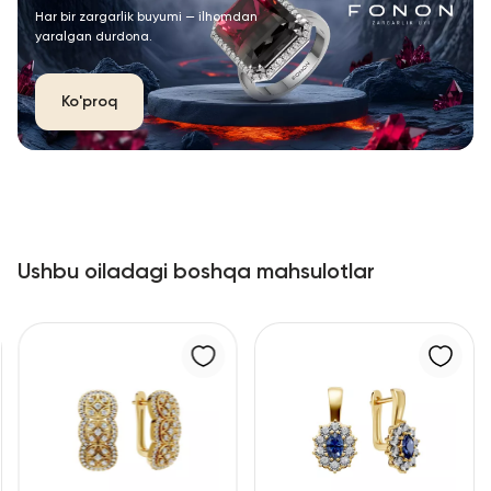
Har bir zargarlik buyumi — ilhomdan
yaralgan durdona.
Ko'proq
Ushbu oiladagi boshqa mahsulotlar