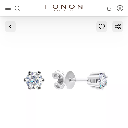
Asosiy
Kolleksiyalar
Uzuklar
Ziraklar
Bilaguzuklar
Kulonlar
Zanjirlar