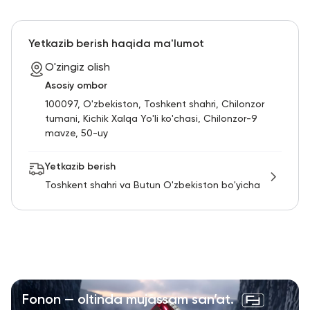
Yetkazib berish haqida ma'lumot
O'zingiz olish
Asosiy ombor
100097, O'zbekiston, Toshkent shahri, Chilonzor
tumani, Kichik Xalqa Yo'li ko'chasi, Chilonzor-9
mavze, 50-uy
Yetkazib berish
Toshkent shahri va Butun O'zbekiston bo'yicha
Fonon — oltinda mujassam san’at.