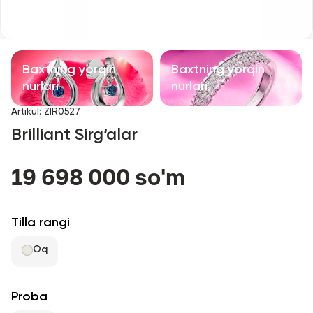
Bolalar taqinchoqlari
Qimmatbaho toshli taqinchoqlar
Baxtning yorqin
Baxtning yorqin
Aksessuarlar
nurlari
nurlari
Artikul
:
ZIR0527
Barcha
Brilliant Sirg‘alar
Biz haqimizda
19 698 000 so'm
Do'kon topish
Tilla rangi
Sevimli
Oq
+998 71 205 22 22
Proba