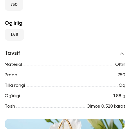
RU
ENG
UZ
750
Og'irligi
1.88
Tavsif
Material
Oltin
Proba
750
Tilla rangi
Oq
Og'irligi
1.88 g
Tosh
Olmos 0.528 karat