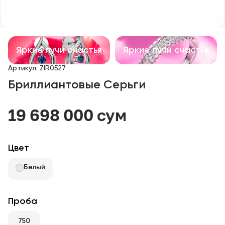
Детские изделия
Изделия с драгоценными камнями
Яркие лучи счастья
Яркие лучи счастья
Аксессуары
Артикул
:
ZIR0527
Бриллиантовые Серьги
Все
19 698 000 сум
О нас
Найти магазин
Цвет
Избранное
Белый
+998 71 205 22 22
Проба
750