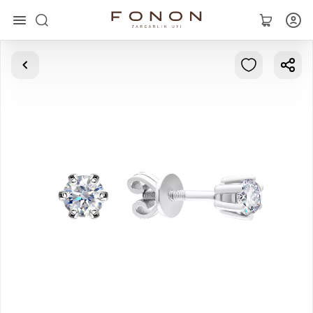
Главная
Коллекции
Кольца
Серьги
Браслеты
Кулоны
Цепочки