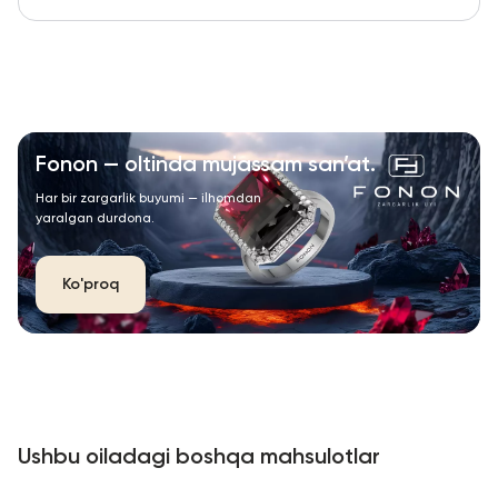
Fonon — oltinda mujassam san’at.
Har bir zargarlik buyumi — ilhomdan
yaralgan durdona.
Ko'proq
Ushbu oiladagi boshqa mahsulotlar