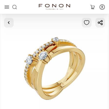
Asosiy
Kolleksiyalar
Uzuklar
Ziraklar
Bilaguzuklar
Kulonlar
Zanjirlar