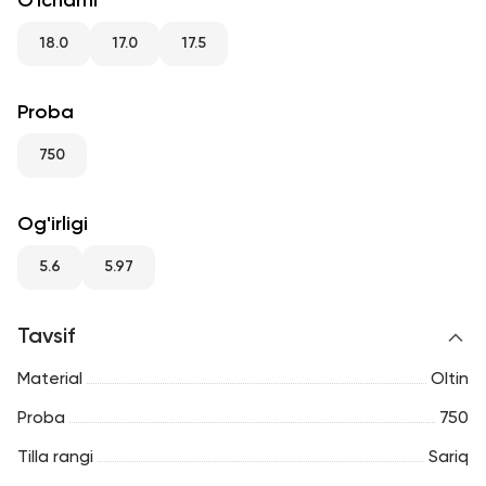
O'lchami
RU
ENG
UZ
18.0
17.0
17.5
Proba
750
Og'irligi
5.6
5.97
Tavsif
Material
Oltin
Proba
750
Tilla rangi
Sariq