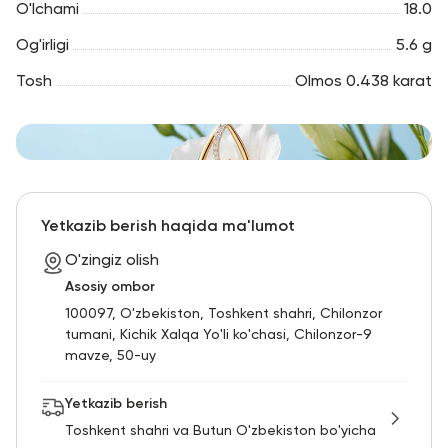
O'lchami
18.0
Og'irligi
5.6 g
Tosh
Olmos 0.438 karat
Yetkazib berish haqida ma'lumot
O'zingiz olish
Asosiy ombor
100097, O'zbekiston, Toshkent shahri, Chilonzor
tumani, Kichik Xalqa Yo'li ko'chasi, Chilonzor-9
mavze, 50-uy
Yetkazib berish
Toshkent shahri va Butun O'zbekiston bo'yicha