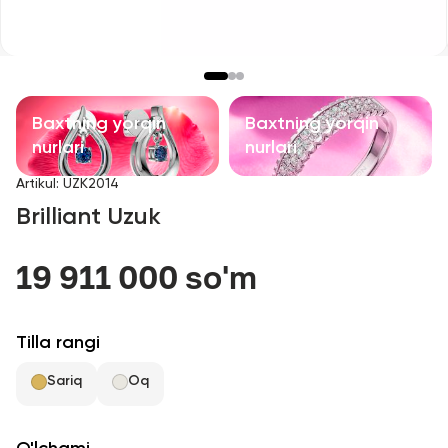
Bolalar taqinchoqlari
Qimmatbaho toshli taqinchoqlar
Aksessuarlar
Baxtning yorqin
Baxtning yorqin
nurlari
nurlari
Barcha
Artikul
:
UZK2014
Brilliant Uzuk
Biz haqimizda
19 911 000 so'm
Do'kon topish
Sevimli
Tilla rangi
Sariq
Oq
+998 71 205 22 22