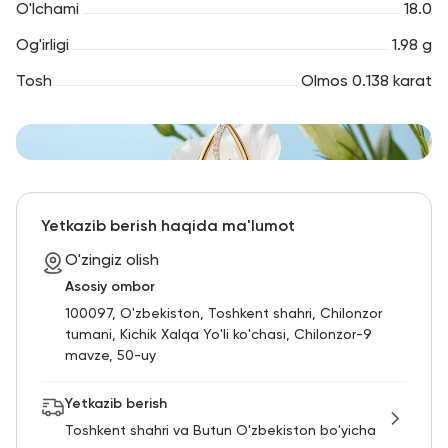
O'lchami
18.0
Og'irligi
1.98 g
Tosh
Olmos 0.138 karat
Yetkazib berish haqida ma'lumot
O'zingiz olish
Asosiy ombor
100097, O'zbekiston, Toshkent shahri, Chilonzor
tumani, Kichik Xalqa Yo'li ko'chasi, Chilonzor-9
mavze, 50-uy
Yetkazib berish
Toshkent shahri va Butun O'zbekiston bo'yicha