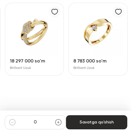
18 297 000 so'm
8 783 000 so'm
Brilliant Uzuk
Brilliant Uzuk
Savatga qo'shish