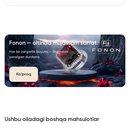
Fonon — oltinda mujassam san’at.
Har bir zargarlik buyumi — ilhomdan
yaralgan durdona.
Ko'proq
Ushbu oiladagi boshqa mahsulotlar