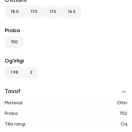
O'lchami
RU
ENG
UZ
18.0
17.0
17.5
16.5
Proba
750
Og'irligi
1.98
2
Tavsif
Material
Oltin
Proba
750
Tilla rangi
Oq