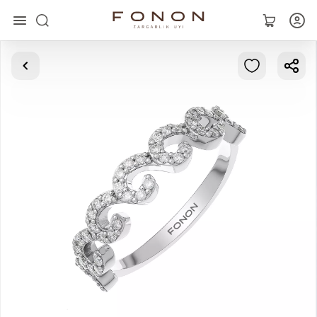
Asosiy
Kolleksiyalar
Uzuklar
Ziraklar
Bilaguzuklar
Kulonlar
Zanjirlar