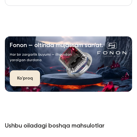
Fonon — oltinda mujassam san’at.
Har bir zargarlik buyumi — ilhomdan
yaralgan durdona.
Ko'proq
Ushbu oiladagi boshqa mahsulotlar