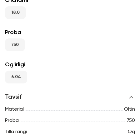
O'lchami
RU
ENG
UZ
18.0
Proba
750
Og'irligi
6.04
Tavsif
Material
Oltin
Proba
750
Tilla rangi
Oq