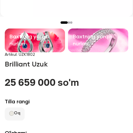
Bolalar taqinchoqlari
Qimmatbaho toshli taqinchoqlar
Aksessuarlar
Baxtning yorqin
Baxtning yorqin
nurlari
nurlari
Barcha
Artikul
:
UZK1802
Brilliant Uzuk
Biz haqimizda
25 659 000 so'm
Do'kon topish
Sevimli
Tilla rangi
Oq
+998 71 205 22 22