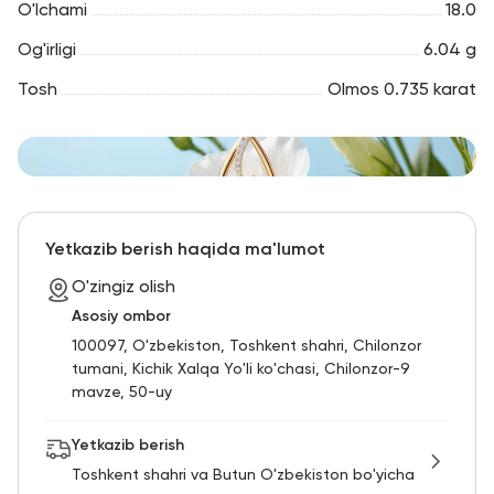
O'lchami
18.0
Og'irligi
6.04 g
Tosh
Olmos 0.735 karat
Yetkazib berish haqida ma'lumot
O'zingiz olish
Asosiy ombor
100097, O'zbekiston, Toshkent shahri, Chilonzor
tumani, Kichik Xalqa Yo'li ko'chasi, Chilonzor-9
mavze, 50-uy
Yetkazib berish
Toshkent shahri va Butun O'zbekiston bo'yicha