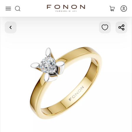
Asosiy
Kolleksiyalar
Uzuklar
Ziraklar
Bilaguzuklar
Kulonlar
Zanjirlar