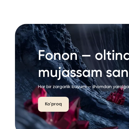
Fonon — oltin
mujassam san’
Har bir zargarlik buyumi — ilhomdan yaralg
Ko'proq