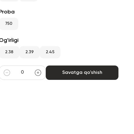
Proba
750
Og'irligi
2.38
2.39
2.45
Savatga qo'shish