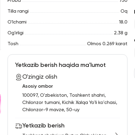
Proba
750
Tilla rangi
Oq
O'lchami
18.0
Og'irligi
2.38 g
Tosh
Olmos 0.269 karat
Yetkazib berish haqida ma'lumot
O'zingiz olish
Asosiy ombor
100097, O'zbekiston, Toshkent shahri,
Chilonzor tumani, Kichik Xalqa Yo'li ko'chasi,
Chilonzor-9 mavze, 50-uy
Yetkazib berish