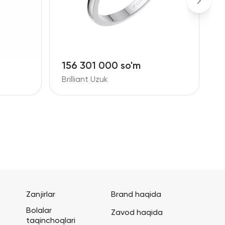
156 301 000 so'm
8
Brilliant Uzuk
B
Zanjirlar
Brand haqida
Bolalar
Zavod haqida
taqinchoqlari