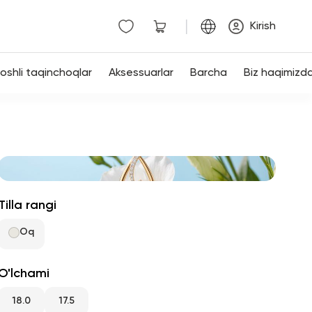
|
Kirish
shli taqinchoqlar
Aksessuarlar
Barcha
Biz haqimizd
Tilla rangi
Oq
O'lchami
18.0
17.5