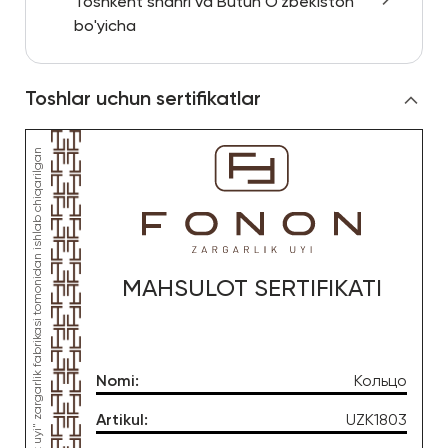
Toshkent shahri va Butun O'zbekiston
bo'yicha
Toshlar uchun sertifikatlar
MAHSULOT SERTIFIKATI
Nomi
:
Кольцо
Artikul
:
UZK1803