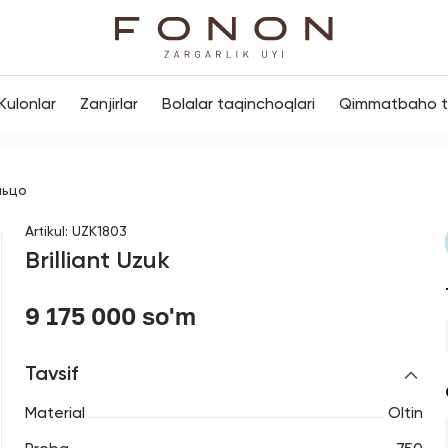
Kulonlar
Zanjirlar
Bolalar taqinchoqlari
Qimmatbaho to
льцо
Artikul
:
UZK1803
Brilliant Uzuk
9 175 000 so'm
Tavsif
Material
Oltin