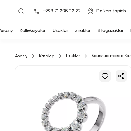
|
|
+998 71 205 22 22
Do'kon topish
Asosiy
Asosiy
Kolleksiyalar
Uzuklar
Ziraklar
Bilaguzuklar
Kolleksiyalar
Бриллиантовое Ко
Asosiy
Katalog
Uzuklar
Uzuklar
Ziraklar
Bilaguzuklar
Kulonlar
Zanjirlar