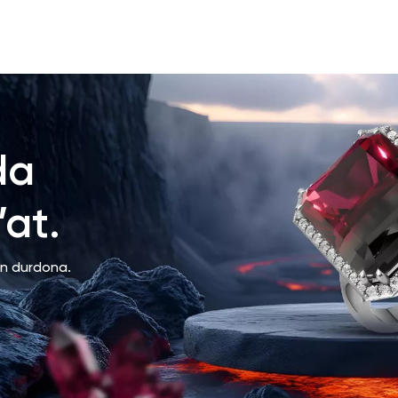
da
at.
an durdona.