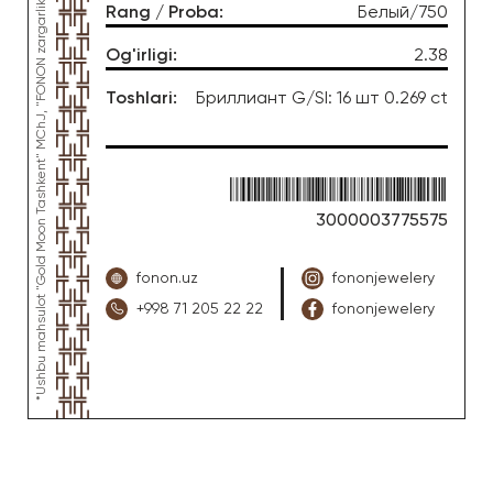
*Ushbu mahsulot "Gold Moon Tashkent" MChJ, "FONON zargarlik uyi" zargarlik fabrikasi tomonidan ishlab chiqarilgan
Rang / Proba
:
Белый/750
Og'irligi
:
2.38
Toshlari
:
Бриллиант G/SI: 16 шт 0.269 ct
3000003775575
fonon.uz
fononjewelery
+998 71 205 22 22
fononjewelery