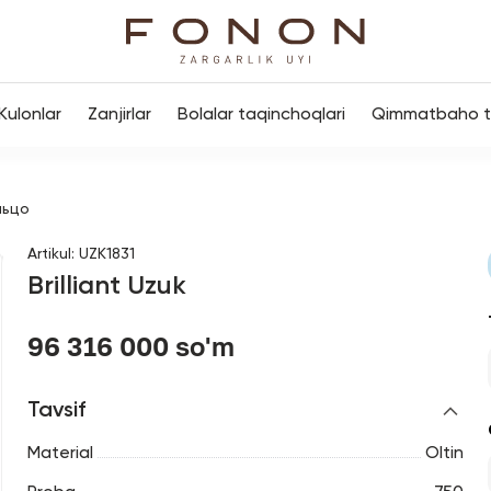
Kulonlar
Zanjirlar
Bolalar taqinchoqlari
Qimmatbaho to
льцо
Artikul
:
UZK1831
Brilliant Uzuk
96 316 000 so'm
Tavsif
Material
Oltin