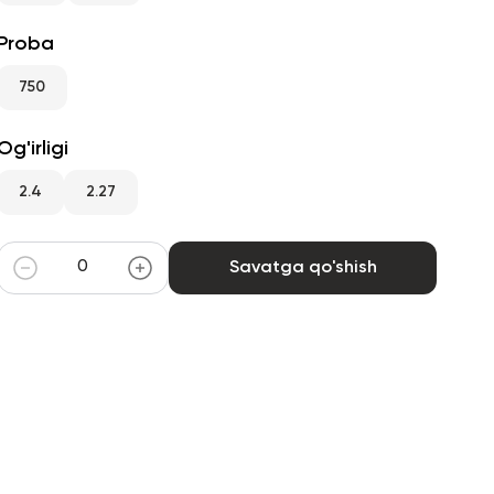
Proba
750
Og'irligi
2.4
2.27
Savatga qo'shish