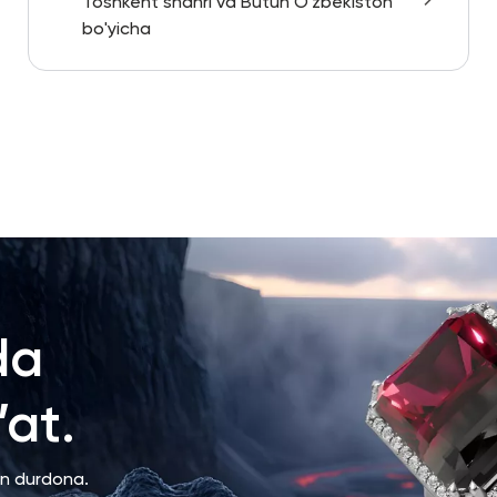
Toshkent shahri va Butun O'zbekiston
bo'yicha
da
at.
an durdona.