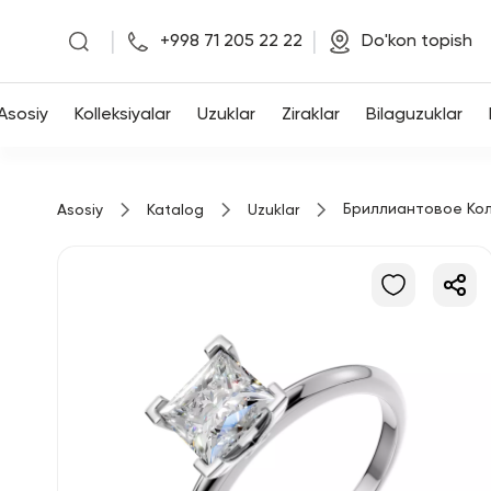
|
|
+998 71 205 22 22
Do'kon topish
Asosiy
Asosiy
Kolleksiyalar
Uzuklar
Ziraklar
Bilaguzuklar
Kolleksiyalar
Бриллиантовое Ко
Asosiy
Katalog
Uzuklar
Uzuklar
Ziraklar
Bilaguzuklar
Kulonlar
Zanjirlar