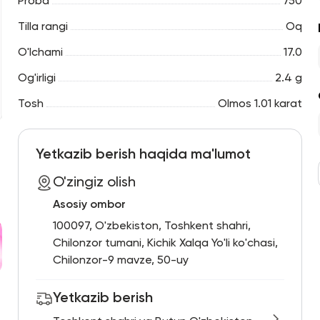
Proba
750
Tilla rangi
Oq
O'lchami
17.0
Og'irligi
2.4 g
Tosh
Olmos 1.01 karat
Yetkazib berish haqida ma'lumot
O'zingiz olish
Asosiy ombor
100097, O'zbekiston, Toshkent shahri,
Chilonzor tumani, Kichik Xalqa Yo'li ko'chasi,
Chilonzor-9 mavze, 50-uy
Yetkazib berish