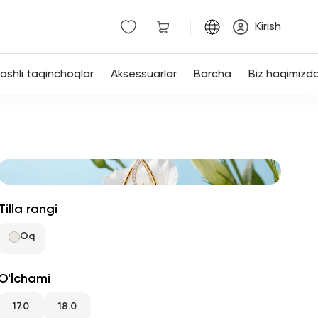
|
Kirish
shli taqinchoqlar
Aksessuarlar
Barcha
Biz haqimizd
Tilla rangi
Oq
O'lchami
17.0
18.0