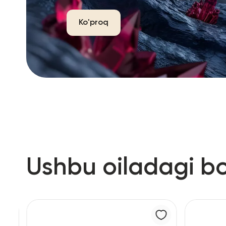
Ko'proq
Ushbu oiladagi b