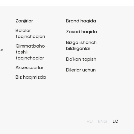
Zanjirlar
Brand haqida
Bolalar
Zavod haqida
taqinchoqlari
Bizga ishonch
Qimmatbaho
bildirganlar
ar
toshli
taqinchoqlar
Do'kon topish
Aksessuarlar
Dilerlar uchun
Biz haqimizda
RU
ENG
UZ