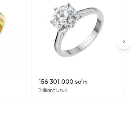
156 301 000 so'm
8
Brilliant Uzuk
B