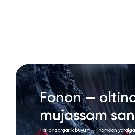
RU
ENG
UZ
Fonon — oltin
mujassam san’
Har bir zargarlik buyumi — ilhomdan yaralg