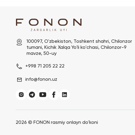
100097, O'zbekiston, Toshkent shahri, Chilonzor 
tumani, Kichik Xalqa Yo'li ko'chasi, Chilonzor-9 
mavze, 50-uy
+998 71 205 22 22
info@fonon.uz
2026 ©
FONON rasmiy onlayn do'koni