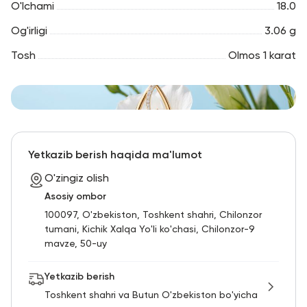
O'lchami
18.0
Og'irligi
3.06 g
Tosh
Olmos 1 karat
Yetkazib berish haqida ma'lumot
O'zingiz olish
Asosiy ombor
100097, O'zbekiston, Toshkent shahri, Chilonzor
tumani, Kichik Xalqa Yo'li ko'chasi, Chilonzor-9
mavze, 50-uy
Yetkazib berish
Toshkent shahri va Butun O'zbekiston bo'yicha