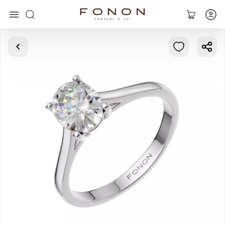
Asosiy
Kolleksiyalar
Uzuklar
Ziraklar
Bilaguzuklar
Kulonlar
Zanjirlar