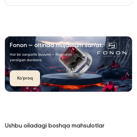
Fonon — oltinda mujassam san’at.
Har bir zargarlik buyumi — ilhomdan
yaralgan durdona.
Ko'proq
Ushbu oiladagi boshqa mahsulotlar