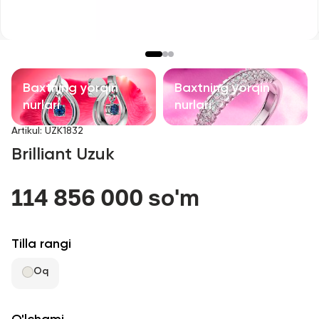
Bolalar taqinchoqlari
Qimmatbaho toshli taqinchoqlar
Aksessuarlar
Baxtning yorqin
Baxtning yorqin
nurlari
nurlari
Barcha
Artikul
:
UZK1832
Brilliant Uzuk
Biz haqimizda
114 856 000 so'm
Do'kon topish
Sevimli
Tilla rangi
Oq
+998 71 205 22 22