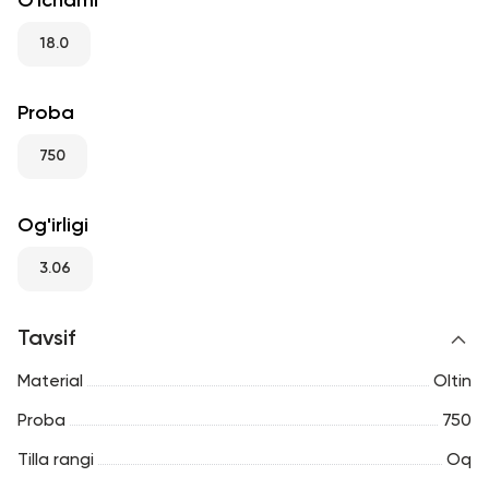
O'lchami
RU
ENG
UZ
18.0
Proba
750
Og'irligi
3.06
Tavsif
Material
Oltin
Proba
750
Tilla rangi
Oq