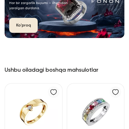
Har bir zargarlik buyumi — ilhomdan
yaralgan durdona.
Ko'proq
Ushbu oiladagi boshqa mahsulotlar