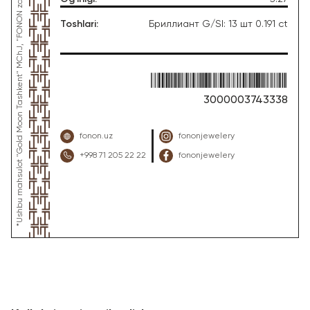
Toshlari
:
Бриллиант G/SI: 13 шт 0.191 ct
3000003743338
fonon.uz
fononjewelery
+998 71 205 22 22
fononjewelery