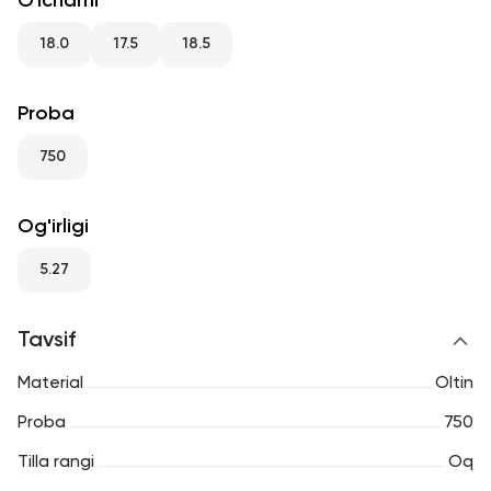
O'lchami
RU
ENG
UZ
18.0
17.5
18.5
Proba
750
Og'irligi
5.27
Tavsif
Material
Oltin
Proba
750
Tilla rangi
Oq