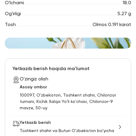
O'lchami
18.0
Og'irligi
5.27 g
Tosh
Olmos 0.191 karat
Yetkazib berish haqida ma'lumot
O'zingiz olish
Asosiy ombor
100097, O'zbekiston, Toshkent shahri, Chilonzor
tumani, Kichik Xalqa Yo'li ko'chasi, Chilonzor-9
mavze, 50-uy
Yetkazib berish
Toshkent shahri va Butun O'zbekiston bo'yicha