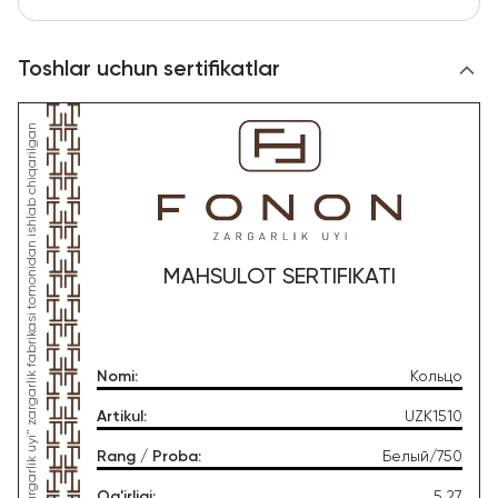
Toshlar uchun sertifikatlar
*Ushbu mahsulot "Gold Moon Tashkent" MChJ, "FONON zargarlik uyi" zargarlik fabrikasi tomonidan ishlab chiqarilgan
MAHSULOT SERTIFIKATI
Nomi
:
Кольцо
Artikul
:
UZK1510
Rang / Proba
:
Белый/750
Og'irligi
:
5.27