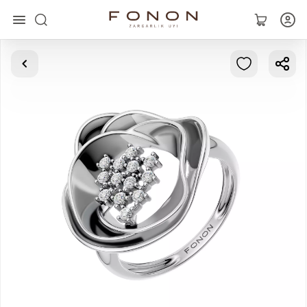
Asosiy
Kolleksiyalar
Uzuklar
Ziraklar
Bilaguzuklar
Kulonlar
Zanjirlar