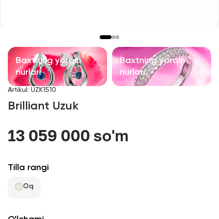
Bolalar taqinchoqlari
Qimmatbaho toshli taqinchoqlar
Aksessuarlar
Baxtning yorqin
Baxtning yorqin
nurlari
nurlari
Barcha
Artikul
:
UZK1510
Brilliant Uzuk
Biz haqimizda
13 059 000 so'm
Do'kon topish
Sevimli
Tilla rangi
Oq
+998 71 205 22 22