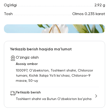
Og'irligi
2.92 g
Tosh
Olmos 0.235 karat
Yetkazib berish haqida ma'lumot
O'zingiz olish
Asosiy ombor
100097, O'zbekiston, Toshkent shahri, Chilonzor
tumani, Kichik Xalqa Yo'li ko'chasi, Chilonzor-9
mavze, 50-uy
Yetkazib berish
Toshkent shahri va Butun O'zbekiston bo'yicha