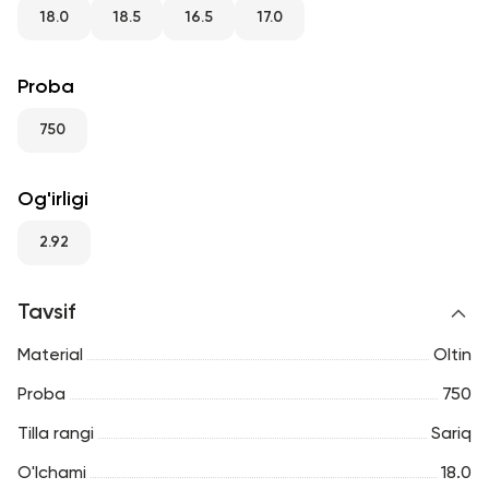
RU
ENG
UZ
18.0
18.5
16.5
17.0
Proba
750
Og'irligi
2.92
Tavsif
Material
Oltin
Proba
750
Tilla rangi
Sariq
O'lchami
18.0