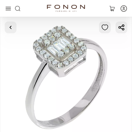
Asosiy
Kolleksiyalar
Uzuklar
Ziraklar
Bilaguzuklar
Kulonlar
Zanjirlar