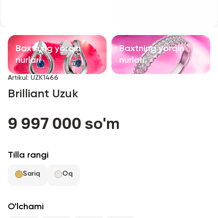
Bolalar taqinchoqlari
Qimmatbaho toshli taqinchoqlar
Baxtning yorqin
Baxtning yorqin
Aksessuarlar
nurlari
nurlari
Artikul
:
UZK1466
Barcha
Brilliant Uzuk
Biz haqimizda
9 997 000 so'm
Do'kon topish
Tilla rangi
Sevimli
Sariq
Oq
+998 71 205 22 22
O'lchami