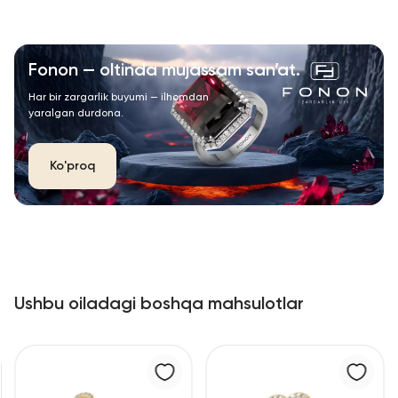
Fonon — oltinda mujassam san’at.
Har bir zargarlik buyumi — ilhomdan
yaralgan durdona.
Ko'proq
Ushbu oiladagi boshqa mahsulotlar