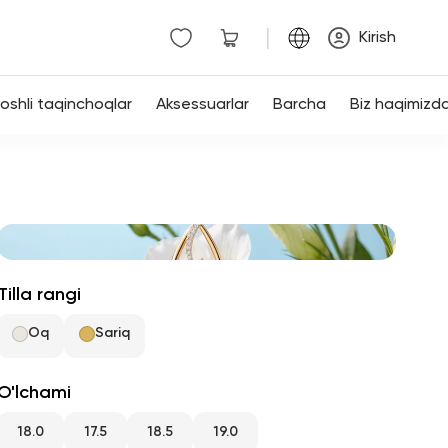
|
Kirish
shli taqinchoqlar
Aksessuarlar
Barcha
Biz haqimizd
Tilla rangi
Oq
Sariq
O'lchami
18.0
17.5
18.5
19.0