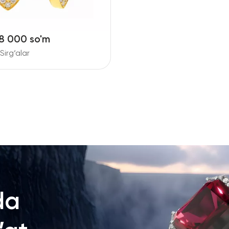
8 000 so'm
 Sirg‘alar
da