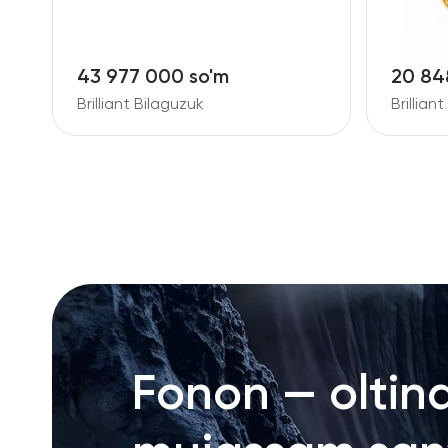
43 977 000 so'm
20 84
Brilliant Bilaguzuk
Brilliant
Fonon — oltin