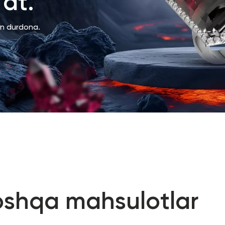
at.
an durdona.
oshqa mahsulotlar