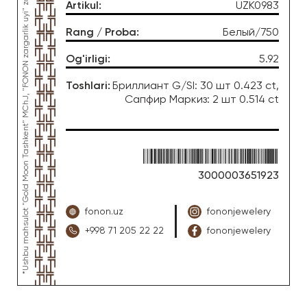
*Ushbu mahsulot "Gold Moon Tashkent" MChJ, "FONON zargarlik uyi" zargarlik fabrikasi tomonidan ishlab chiqarilgan
Artikul
:
UZK0983
Rang / Proba
:
Белый/750
Og'irligi
:
5.92
Toshlari
:
Бриллиант G/SI: 30 шт 0.423 ct,
Сапфир Маркиз: 2 шт 0.514 ct
3000003651923
fonon.uz
fononjewelery
+998 71 205 22 22
fononjewelery