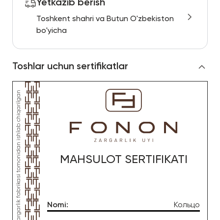
Yetkazib berish
Toshkent shahri va Butun O'zbekiston
bo'yicha
Toshlar uchun sertifikatlar
MAHSULOT SERTIFIKATI
Nomi
:
Кольцо