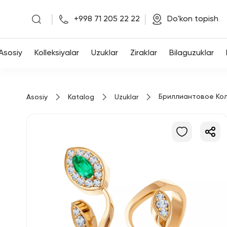
|
|
+998 71 205 22 22
Do'kon topish
Asosiy
Asosiy
Kolleksiyalar
Uzuklar
Ziraklar
Bilaguzuklar
Kolleksiyalar
Бриллиантовое Ко
Asosiy
Katalog
Uzuklar
Uzuklar
Ziraklar
Bilaguzuklar
Kulonlar
Zanjirlar