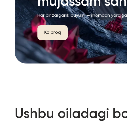
mujassam san’
Har bir zargarlik buyumi — ilhomdan yaralg
Ko'proq
Ushbu oiladagi b