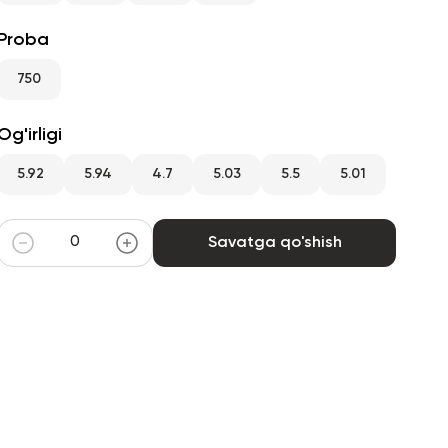
Proba
750
Og'irligi
5.92
5.94
4.7
5.03
5.5
5.01
Savatga qo'shish