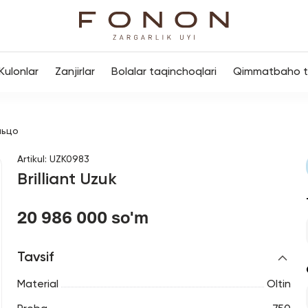
Kulonlar
Zanjirlar
Bolalar taqinchoqlari
Qimmatbaho to
льцо
Artikul
:
UZK0983
Brilliant Uzuk
20 986 000 so'm
Tavsif
Material
Oltin