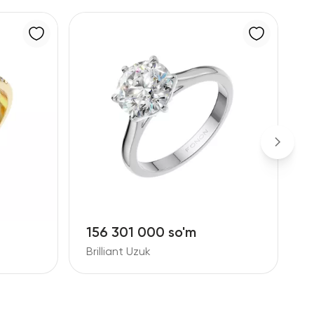
156 301 000 so'm
8
Brilliant Uzuk
B