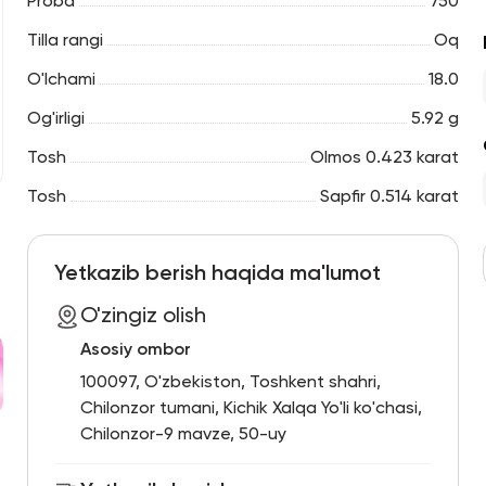
Proba
750
Tilla rangi
Oq
O'lchami
18.0
Og'irligi
5.92 g
Tosh
Olmos 0.423 karat
Tosh
Sapfir 0.514 karat
Yetkazib berish haqida ma'lumot
O'zingiz olish
Asosiy ombor
100097, O'zbekiston, Toshkent shahri,
Chilonzor tumani, Kichik Xalqa Yo'li ko'chasi,
Chilonzor-9 mavze, 50-uy