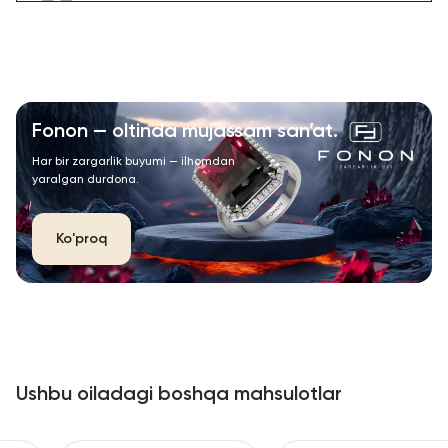
Fonon — oltinda mujassam san’at.
Har bir zargarlik buyumi — ilhomdan
yaralgan durdona.
Ko'proq
Ushbu oiladagi boshqa mahsulotlar