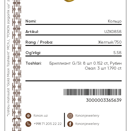
*Ushbu mahsulot "Gold Moon Tashkent" MChJ, "FONON zargarlik uyi" zargarlik fabrikasi tomonidan ishlab chiqarilgan
Nomi
:
Кольцо
Artikul
:
UZK0858
Rang / Proba
:
Желтый/750
Og'irligi
:
5.58
Toshlari
:
Бриллиант G/SI: 8 шт 0.152 ct, Рубин
Овал: 3 шт 1.790 ct
3000003365639
fonon.uz
fononjewelery
+998 71 205 22 22
fononjewelery