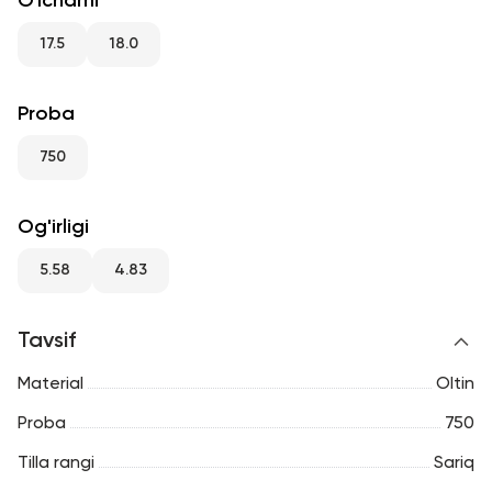
O'lchami
RU
ENG
UZ
17.5
18.0
Proba
750
Og'irligi
5.58
4.83
Tavsif
Material
Oltin
Proba
750
Tilla rangi
Sariq