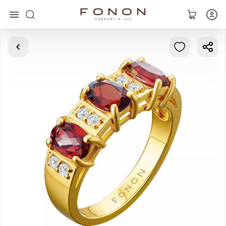
Asosiy
Kolleksiyalar
Uzuklar
Ziraklar
Bilaguzuklar
Kulonlar
Zanjirlar