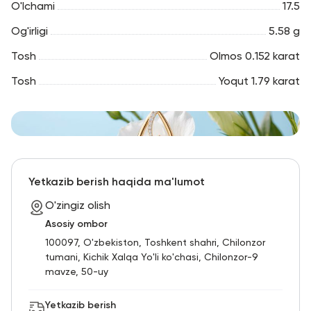
O'lchami
17.5
Og'irligi
5.58 g
Tosh
Olmos 0.152 karat
Tosh
Yoqut 1.79 karat
Yetkazib berish haqida ma'lumot
O'zingiz olish
Asosiy ombor
100097, O'zbekiston, Toshkent shahri, Chilonzor
tumani, Kichik Xalqa Yo'li ko'chasi, Chilonzor-9
mavze, 50-uy
Yetkazib berish