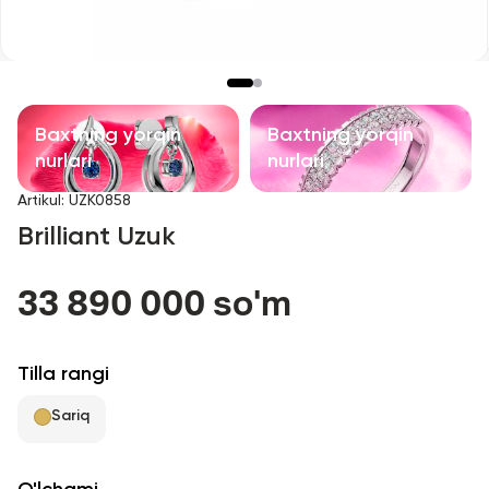
Bolalar taqinchoqlari
Qimmatbaho toshli taqinchoqlar
Aksessuarlar
Baxtning yorqin
Baxtning yorqin
nurlari
nurlari
Barcha
Artikul
:
UZK0858
Brilliant Uzuk
Biz haqimizda
33 890 000 so'm
Do'kon topish
Sevimli
Tilla rangi
Sariq
+998 71 205 22 22