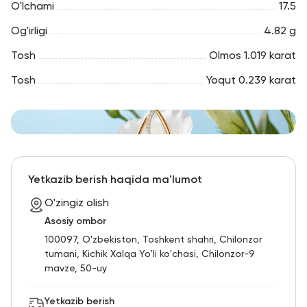
O'lchami
17.5
Og'irligi
4.82 g
Tosh
Olmos 1.019 karat
Tosh
Yoqut 0.239 karat
Yetkazib berish haqida ma'lumot
O'zingiz olish
Asosiy ombor
100097, O'zbekiston, Toshkent shahri, Chilonzor
tumani, Kichik Xalqa Yo'li ko'chasi, Chilonzor-9
mavze, 50-uy
Yetkazib berish