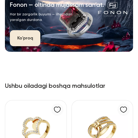
Fonon — oltinda mujassam san’at.
Har bir zargarlik buyumi — ilhomdan
yaralgan durdona.
Ko'proq
Ushbu oiladagi boshqa mahsulotlar