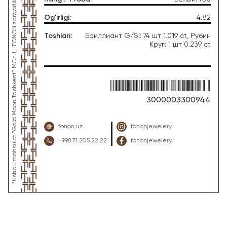
*Ushbu mahsulot "Gold Moon Tashkent" MChJ, "FONON zargarlik uyi" zargarlik fabrikasi tomonidan ishlab chiqarilgan
Og'irligi
:
4.82
Toshlari
:
Бриллиант G/SI: 74 шт 1.019 ct, Рубин
Круг: 1 шт 0.239 ct
3000003300944
fonon.uz
fononjewelery
+998 71 205 22 22
fononjewelery