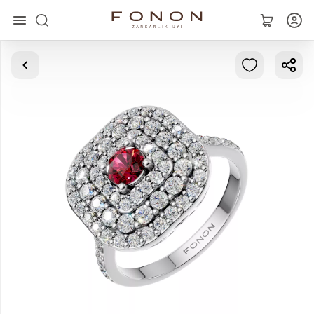
Asosiy
Kolleksiyalar
Uzuklar
Ziraklar
Bilaguzuklar
Kulonlar
Zanjirlar