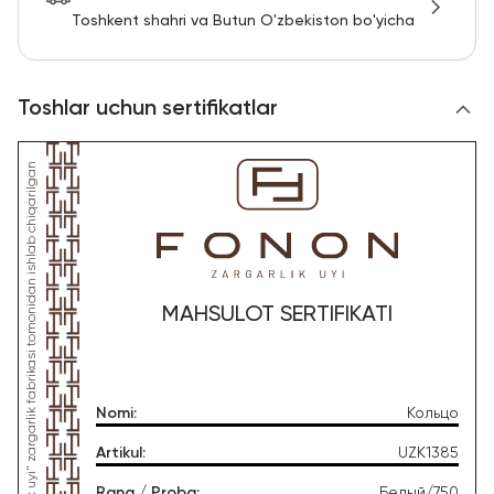
Toshkent shahri va Butun O'zbekiston bo'yicha
Toshlar uchun sertifikatlar
MAHSULOT SERTIFIKATI
Nomi
:
Кольцо
Artikul
:
UZK1385
Rang / Proba
:
Белый/750