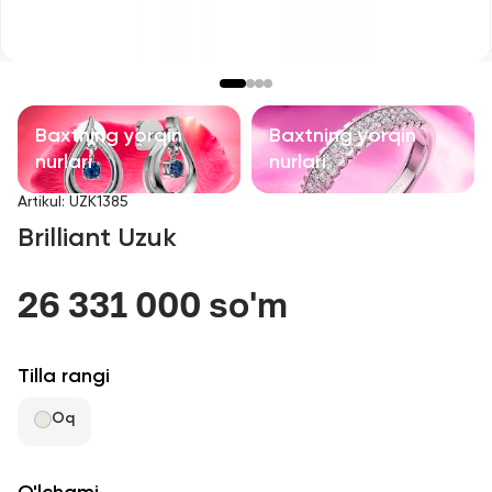
Bolalar taqinchoqlari
Qimmatbaho toshli taqinchoqlar
Aksessuarlar
Baxtning yorqin
Baxtning yorqin
nurlari
nurlari
Barcha
Artikul
:
UZK1385
Brilliant Uzuk
Biz haqimizda
26 331 000 so'm
Do'kon topish
Sevimli
Tilla rangi
Oq
+998 71 205 22 22