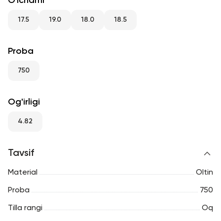
O'lchami
RU
ENG
UZ
17.5
19.0
18.0
18.5
Proba
750
Og'irligi
4.82
Tavsif
Material
Oltin
Proba
750
Tilla rangi
Oq