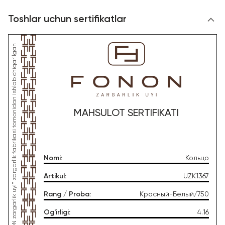
Toshlar uchun sertifikatlar
*Ushbu mahsulot "Gold Moon Tashkent" MChJ, "FONON zargarlik uyi" zargarlik fabrikasi tomonidan ishlab chiqarilgan
MAHSULOT SERTIFIKATI
Nomi
:
Кольцо
Artikul
:
UZK1367
Rang / Proba
:
Красный-Белый/750
Og'irligi
:
4.16