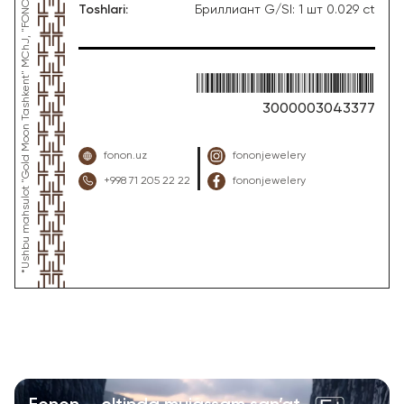
Toshlari
:
Бриллиант G/SI: 1 шт 0.029 ct
3000003043377
fonon.uz
fononjewelery
+998 71 205 22 22
fononjewelery