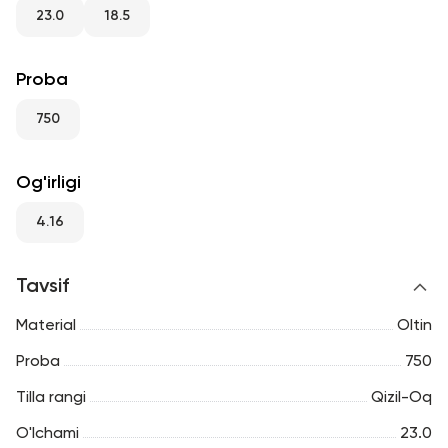
RU
ENG
UZ
23.0
18.5
Proba
750
Og'irligi
4.16
Tavsif
Material
Oltin
Proba
750
Tilla rangi
Qizil-Oq
O'lchami
23.0