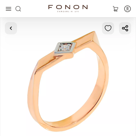
Asosiy
Kolleksiyalar
Uzuklar
Ziraklar
Bilaguzuklar
Kulonlar
Zanjirlar