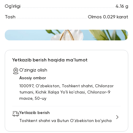
Og'irligi
4.16 g
Tosh
Olmos 0.029 karat
Yetkazib berish haqida ma'lumot
O'zingiz olish
Asosiy ombor
100097, O'zbekiston, Toshkent shahri, Chilonzor
tumani, Kichik Xalqa Yo'li ko'chasi, Chilonzor-9
mavze, 50-uy
Yetkazib berish
Toshkent shahri va Butun O'zbekiston bo'yicha