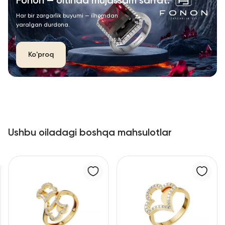
Fonon — oltinda mujassam san’at.
Har bir zargarlik buyumi — ilhomdan
yaralgan durdona.
Ko'proq
Ushbu oiladagi boshqa mahsulotlar