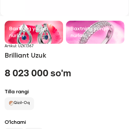
Bolalar taqinchoqlari
Qimmatbaho toshli taqinchoqlar
Baxtning yorqin
Baxtning yorqin
Aksessuarlar
nurlari
nurlari
Artikul
:
UZK1367
Barcha
Brilliant Uzuk
Biz haqimizda
8 023 000 so'm
Do'kon topish
Tilla rangi
Sevimli
Qizil-Oq
+998 71 205 22 22
O'lchami