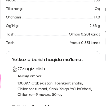
Proba
750
Tilla rangi
Oq
O'lchami
17.0
Og'irligi
2.68 g
Tosh
Olmos 0.201 karat
Tosh
Yoqut 0.551 karat
Yetkazib berish haqida ma'lumot
O'zingiz olish
Asosiy ombor
100097, O'zbekiston, Toshkent shahri,
Chilonzor tumani, Kichik Xalqa Yo'li ko'chasi,
Chilonzor-9 mavze, 50-uy