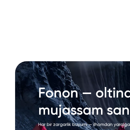
Fonon — oltin
mujassam san’
Har bir zargarlik buyumi — ilhomdan yaralg