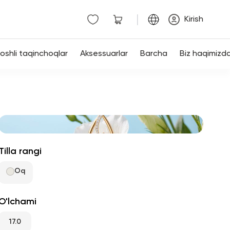
|
Kirish
shli taqinchoqlar
Aksessuarlar
Barcha
Biz haqimizd
Tilla rangi
Oq
O'lchami
17.0