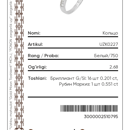
*Ushbu mahsulot "Gold Moon Tashkent" MChJ, "FONON zargarlik uyi" zargarlik fabrikasi tomonidan ishlab chiqarilgan
Nomi
:
Кольцо
Artikul
:
UZK0227
Rang / Proba
:
Белый/750
Og'irligi
:
2.68
Toshlari
:
Бриллиант G/SI: 16 шт 0.201 ct,
Рубин Маркиз: 1 шт 0.551 ct
3000002510795