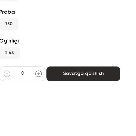
Proba
750
Og'irligi
2.68
Savatga qo'shish