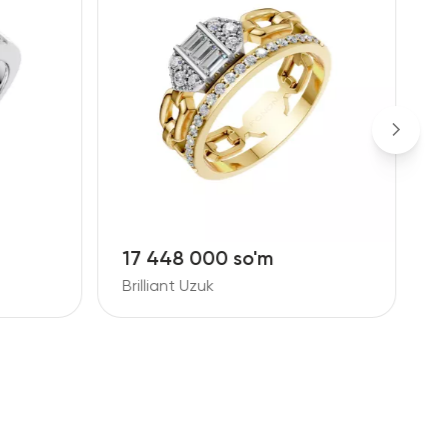
156 301 000 so'm
8
Brilliant Uzuk
B