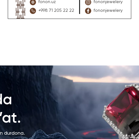
fonon.uz
fononjewelery
+998 71 205 22 22
fononjewelery
da
at.
an durdona.