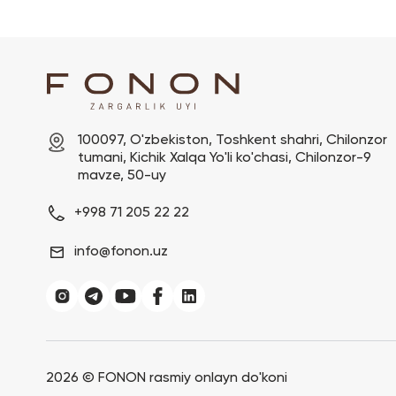
100097, O'zbekiston, Toshkent shahri, Chilonzor 
tumani, Kichik Xalqa Yo'li ko'chasi, Chilonzor-9 
mavze, 50-uy
+998 71 205 22 22
info@fonon.uz
2026 ©
FONON rasmiy onlayn do'koni