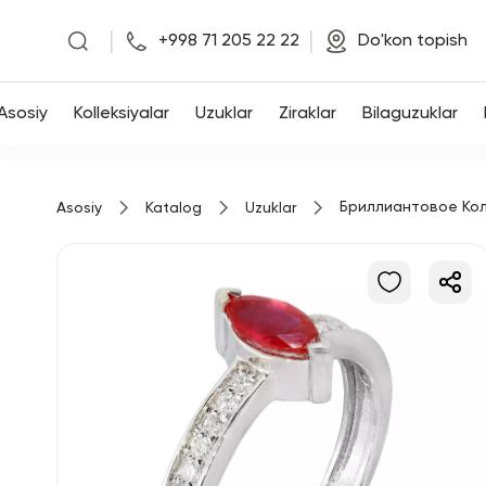
|
|
+998 71 205 22 22
Do'kon topish
Asosiy
Asosiy
Kolleksiyalar
Uzuklar
Ziraklar
Bilaguzuklar
Kolleksiyalar
Бриллиантовое Ко
Asosiy
Katalog
Uzuklar
Uzuklar
Ziraklar
Bilaguzuklar
Kulonlar
Zanjirlar