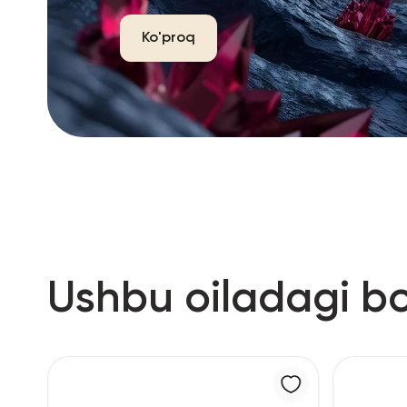
Ko'proq
Ushbu oiladagi b