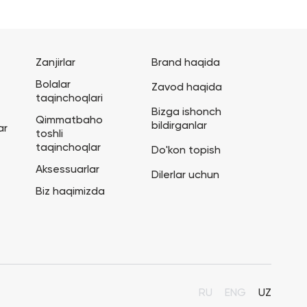
Zanjirlar
Brand haqida
Bolalar
Zavod haqida
taqinchoqlari
Bizga ishonch
Qimmatbaho
bildirganlar
ar
toshli
taqinchoqlar
Do'kon topish
Aksessuarlar
Dilerlar uchun
Biz haqimizda
RU
ENG
UZ