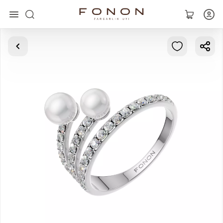
Asosiy
Kolleksiyalar
Uzuklar
Ziraklar
Bilaguzuklar
Kulonlar
Zanjirlar