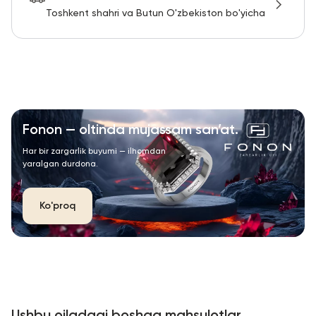
Toshkent shahri va Butun O'zbekiston bo'yicha
Fonon — oltinda mujassam san’at.
Har bir zargarlik buyumi — ilhomdan
yaralgan durdona.
Ko'proq
Ushbu oiladagi boshqa mahsulotlar