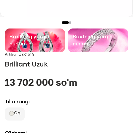
Bolalar taqinchoqlari
Qimmatbaho toshli taqinchoqlar
Aksessuarlar
Baxtning yorqin
Baxtning yorqin
nurlari
nurlari
Barcha
Artikul
:
UZK1514
Brilliant Uzuk
Biz haqimizda
13 702 000 so'm
Do'kon topish
Sevimli
Tilla rangi
Oq
+998 71 205 22 22