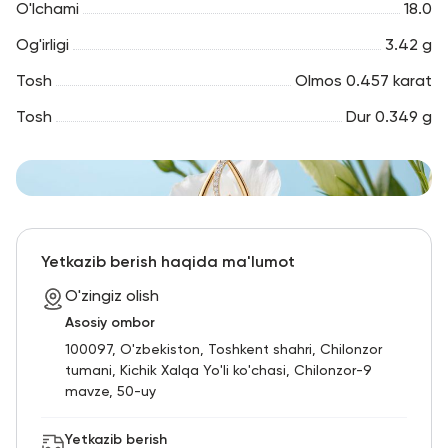
O'lchami
18.0
Og'irligi
3.42 g
Tosh
Olmos 0.457 karat
Tosh
Dur 0.349 g
Yetkazib berish haqida ma'lumot
O'zingiz olish
Asosiy ombor
100097, O'zbekiston, Toshkent shahri, Chilonzor
tumani, Kichik Xalqa Yo'li ko'chasi, Chilonzor-9
mavze, 50-uy
Yetkazib berish