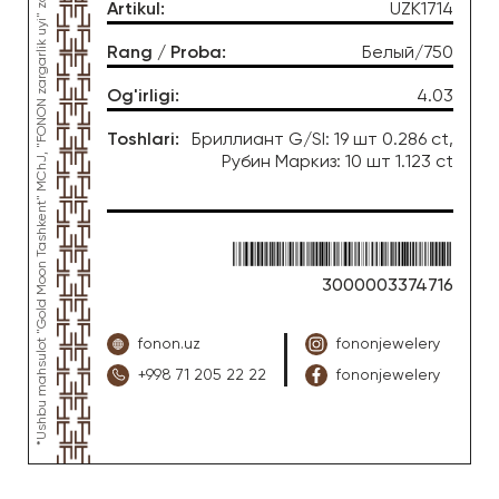
*Ushbu mahsulot "Gold Moon Tashkent" MChJ, "FONON zargarlik uyi" zargarlik fabrikasi tomonidan ishlab chiqarilgan
Artikul
:
UZK1714
Rang / Proba
:
Белый/750
Og'irligi
:
4.03
Toshlari
:
Бриллиант G/SI: 19 шт 0.286 ct,
Рубин Маркиз: 10 шт 1.123 ct
3000003374716
fonon.uz
fononjewelery
+998 71 205 22 22
fononjewelery