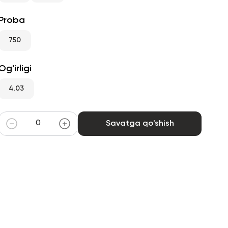
Proba
750
Og'irligi
4.03
Savatga qo'shish