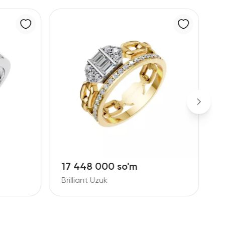
 so'm
156 301 000 so'm
Brilliant Uzuk