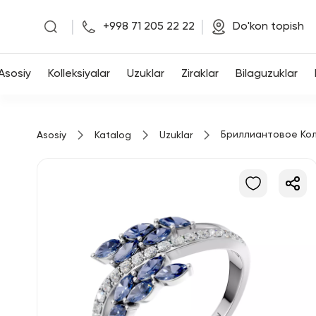
|
|
+998 71 205 22 22
Do'kon topish
Asosiy
Asosiy
Kolleksiyalar
Uzuklar
Ziraklar
Bilaguzuklar
Kolleksiyalar
Бриллиантовое Ко
Asosiy
Katalog
Uzuklar
Uzuklar
Ziraklar
Bilaguzuklar
Kulonlar
Zanjirlar