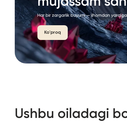
mujassam san’
Har bir zargarlik buyumi — ilhomdan yaralg
Ko'proq
Ushbu oiladagi b