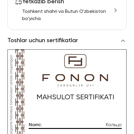
Yetkazib berish
Toshkent shahri va Butun O'zbekiston
bo'yicha
Toshlar uchun sertifikatlar
MAHSULOT SERTIFIKATI
Nomi
:
Кольцо