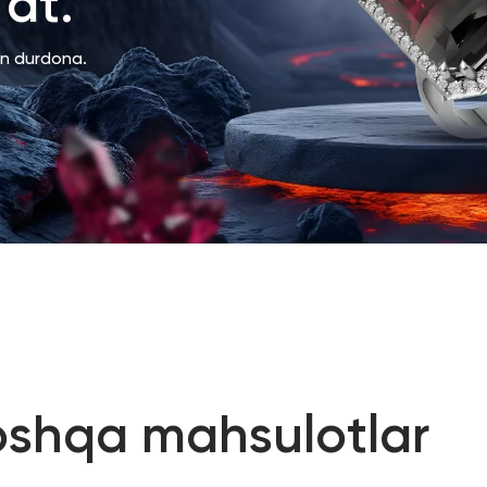
at.
an durdona.
oshqa mahsulotlar