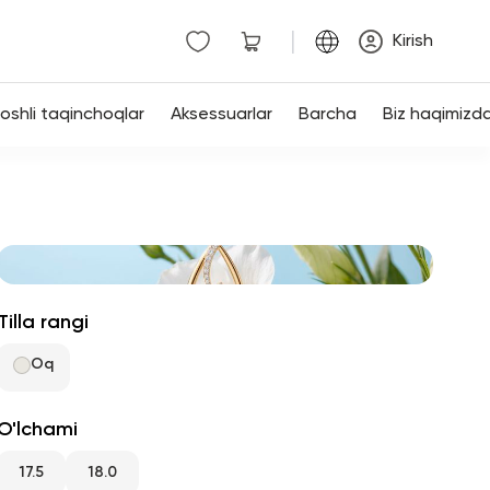
|
Kirish
shli taqinchoqlar
Aksessuarlar
Barcha
Biz haqimizd
Tilla rangi
Oq
O'lchami
17.5
18.0