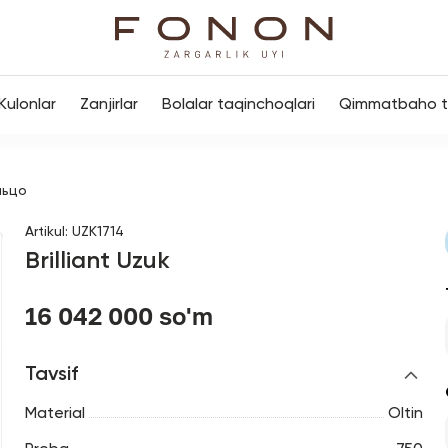
Kulonlar
Zanjirlar
Bolalar taqinchoqlari
Qimmatbaho to
льцо
Artikul
:
UZK1714
Brilliant Uzuk
16 042 000 so'm
Tavsif
Material
Oltin