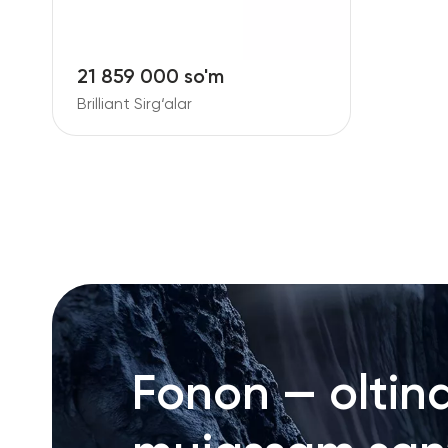
21 859 000 so'm
Brilliant Sirg‘alar
Fonon — oltin