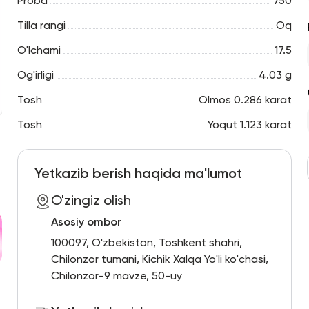
Proba
750
Tilla rangi
Oq
O'lchami
17.5
Og'irligi
4.03 g
Tosh
Olmos 0.286 karat
Tosh
Yoqut 1.123 karat
Yetkazib berish haqida ma'lumot
O'zingiz olish
Asosiy ombor
100097, O'zbekiston, Toshkent shahri,
Chilonzor tumani, Kichik Xalqa Yo'li ko'chasi,
Chilonzor-9 mavze, 50-uy