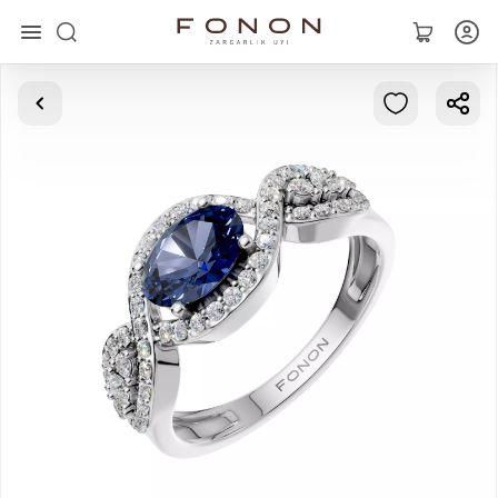
Asosiy
Kolleksiyalar
Uzuklar
Ziraklar
Bilaguzuklar
Kulonlar
Zanjirlar