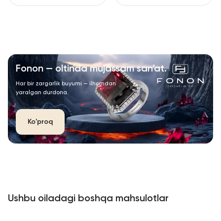
Fonon — oltinda mujassam san’at.
Har bir zargarlik buyumi — ilhomdan
yaralgan durdona.
Ko'proq
Ushbu oiladagi boshqa mahsulotlar