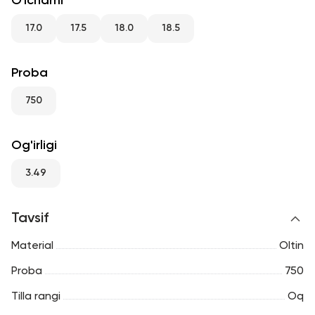
O'lchami
RU
ENG
UZ
17.0
17.5
18.0
18.5
Proba
750
Og'irligi
3.49
Tavsif
Material
Oltin
Proba
750
Tilla rangi
Oq