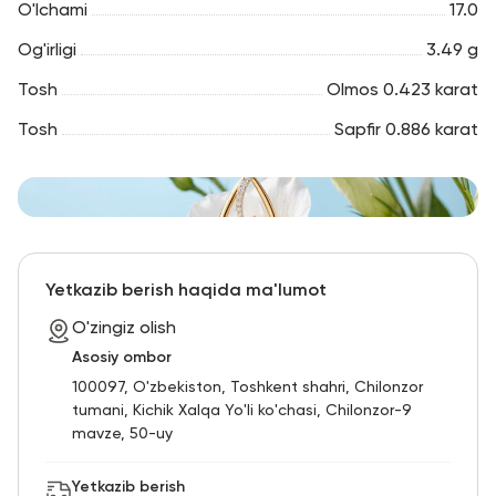
O'lchami
17.0
Og'irligi
3.49 g
Tosh
Olmos 0.423 karat
Tosh
Sapfir 0.886 karat
Yetkazib berish haqida ma'lumot
O'zingiz olish
Asosiy ombor
100097, O'zbekiston, Toshkent shahri, Chilonzor
tumani, Kichik Xalqa Yo'li ko'chasi, Chilonzor-9
mavze, 50-uy
Yetkazib berish