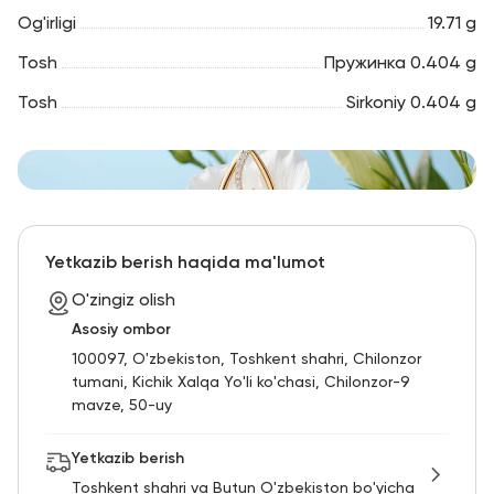
Og'irligi
19.71 g
Tosh
Пружинка 0.404 g
Tosh
Sirkoniy 0.404 g
Yetkazib berish haqida ma'lumot
O'zingiz olish
Asosiy ombor
100097, O'zbekiston, Toshkent shahri, Chilonzor
tumani, Kichik Xalqa Yo'li ko'chasi, Chilonzor-9
mavze, 50-uy
Yetkazib berish
Toshkent shahri va Butun O'zbekiston bo'yicha