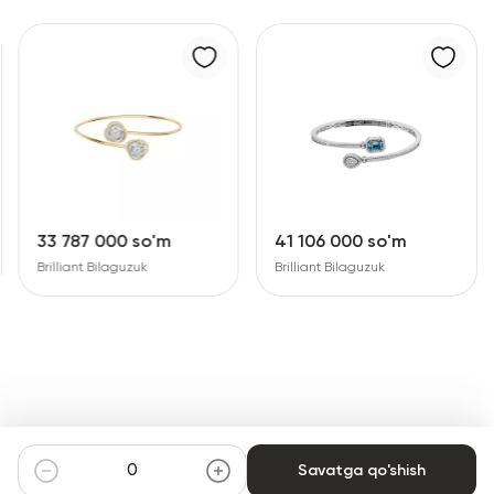
33 787 000 so'm
41 106 000 so'm
Brilliant Bilaguzuk
Brilliant Bilaguzuk
Savatga qo'shish