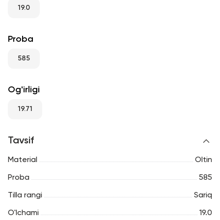
RU
ENG
UZ
19.0
Proba
585
Og'irligi
19.71
Tavsif
Material
Oltin
Proba
585
Tilla rangi
Sariq
O'lchami
19.0