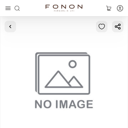
Asosiy
Kolleksiyalar
Uzuklar
Ziraklar
Bilaguzuklar
Kulonlar
Zanjirlar