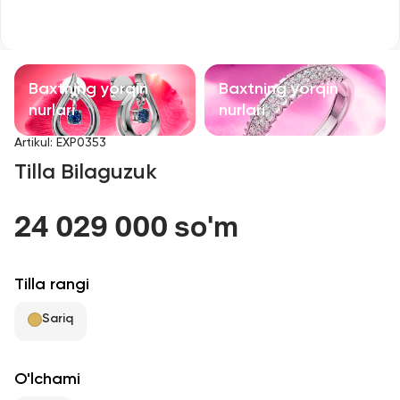
Bolalar taqinchoqlari
Qimmatbaho toshli taqinchoqlar
Baxtning yorqin
Baxtning yorqin
Aksessuarlar
nurlari
nurlari
Artikul
:
EXP0353
Barcha
Tilla Bilaguzuk
Biz haqimizda
24 029 000 so'm
Do'kon topish
Tilla rangi
Sevimli
Sariq
+998 71 205 22 22
O'lchami