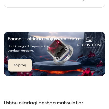
Fonon — oltinda mujassam san’at.
Har bir zargarlik buyumi — ilhomdan
yaralgan durdona.
Ko'proq
Ushbu oiladagi boshqa mahsulotlar