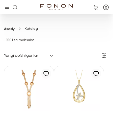
Asosiy
Katalog
Asosiy
Kolleksiyalar
1501 ta mahsulot
Uzuklar
Yangi qo'shilganlar
Ziraklar
Bilaguzuklar
Kulonlar
Zanjirlar