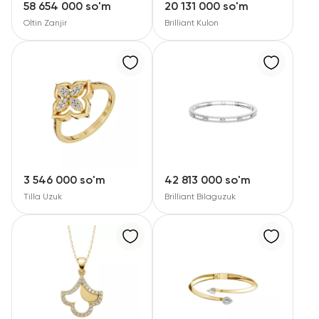
58 654 000 so'm
20 131 000 so'm
Bolalar taqinchoqlari
Oltin Zanjir
Brilliant Kulon
Qimmatbaho toshli taqinchoqlar
Aksessuarlar
Barcha
Biz haqimizda
3 546 000 so'm
42 813 000 so'm
Do'kon topish
Tilla Uzuk
Brilliant Bilaguzuk
Sevimli
+998 71 205 22 22