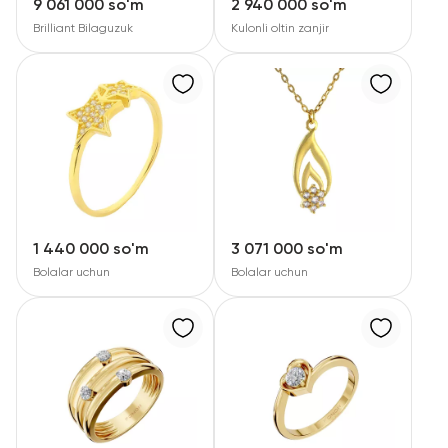
9 061 000 so'm
2 940 000 so'm
Brilliant Bilaguzuk
Kulonli oltin zanjir
1 440 000 so'm
3 071 000 so'm
Bolalar uchun
Bolalar uchun