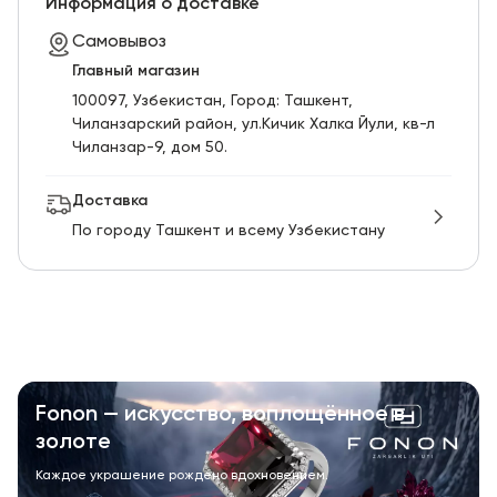
Информация о доставке
Самовывоз
Главный магазин
100097, Узбекистан, Город: Ташкент,
Чиланзарский pайон, ул.Кичик Халка Йули, кв-л
Чиланзар-9, дом 50.
Доставка
По городу Ташкент и всему Узбекистану
Fonon — искусство, воплощённое в
золоте
Каждое украшение рождено вдохновением.