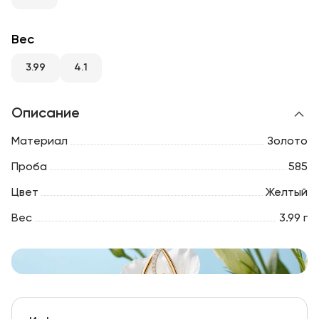
RU
ENG
UZ
Вес
3.99
4.1
Описание
Материал
Золото
Проба
585
Цвет
Желтый
Вес
3.99 г