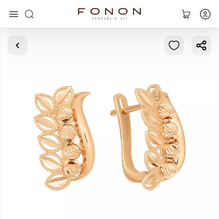
Главная
Коллекции
Кольца
Серьги
Браслеты
Кулоны
Цепочки