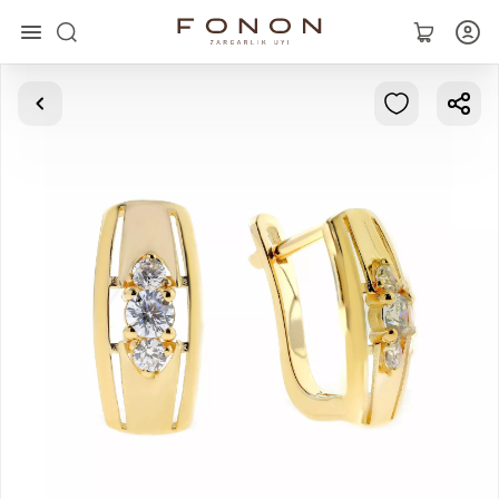
Главная
Коллекции
Кольца
Серьги
Браслеты
Кулоны
Цепочки