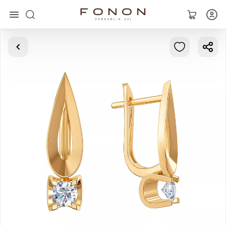
Главная
Коллекции
Кольца
Серьги
Браслеты
Кулоны
Цепочки